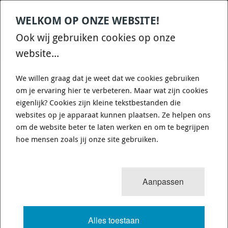
WELKOM OP ONZE WEBSITE!
Contact
Home
Categories
€
0,00
account
Zoek
Ook wij gebruiken cookies op onze
WHATSAPP ONS VOOR SNELLE VRAGEN EN ANTWOORDEN :)
website...
We willen graag dat je weet dat we cookies gebruiken
om je ervaring hier te verbeteren. Maar wat zijn cookies
eigenlijk? Cookies zijn kleine tekstbestanden die
websites op je apparaat kunnen plaatsen. Ze helpen ons
WHITELINE KCA412 - CAMBER
om de website beter te laten werken en om te begrijpen
ADJUSTING BOLT - KIT 12MM
hoe mensen zoals jij onze site gebruiken.
725 van 3503
MENU
Aanpassen
Alles toestaan