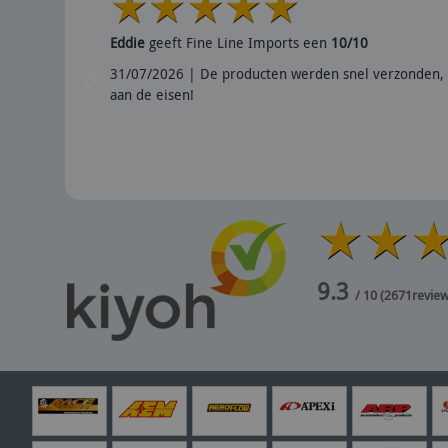
Eddie
geeft Fine Line Imports een
10/10
31/07/2026 | De producten werden snel verzonden, 
aan de eisen!
9.3
/ 10
(
2671
revie