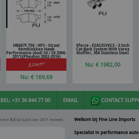
f
HB687F.750 - HPS - Straat
Xforce - ESAS3SVKCS - 3 Inch
Remblokken Hawk
Cat-Back System With Varex
In winkelwagen
In winkelwagen
Performance (Audi S6 / S8 2006-
Muffler, 304 Stainless Steel
2011)(Pheaton 2002-2016)
Nu: € 1982,00
€ 210,77
Nu: € 169,69
BEL: +31 36 844 77 00
EMAIL
CONTACT SUPP
Welkom bij Fine Line Imports
t een
9.3
op basis van 2671 reviews.
Specialist in performance auto