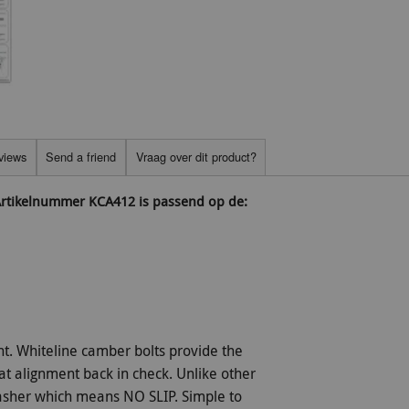
views
Send a friend
Vraag over dit product?
 Artikelnummer KCA412 is passend op de:
t. Whiteline camber bolts provide the
hat alignment back in check. Unlike other
 washer which means NO SLIP. Simple to