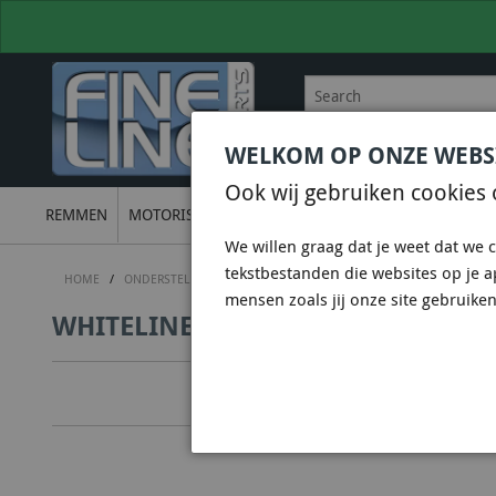
WELKOM OP ONZE WEBS
BEL
+31 36 844 77 00
VOOR
Ook wij gebruiken cookies 
REMMEN
MOTORISCH
ONDERSTEL
UITLATEN
ELECTRON
We willen graag dat je weet dat we c
tekstbestanden die websites op je 
HOME
/
ONDERSTEL
/
WHITELINE SUSPENSION & CHASSIS
/
WHITELIN
mensen zoals jij onze site gebruiken
WHITELINE KCA412 - CAMBER ADJU