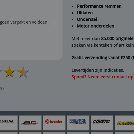
Performance remmen
Uitlaten
Peter
geeft Fine Line Imports
Onderstel
goed verpakt en voldoen
28/07/2026 | Snel verzonden e
Motor onderdelen
aanrader dus.
Met meer dan
85.000 originel
zoeken via kenteken of artike
Gratis verzending vanaf €250 
Levertijden zijn indicaties.
Spoed? Neem eerst contact op v
ws)