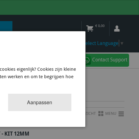
€
0,00
Select Language
▼
Contact Support
ookies eigenlijk? Cookies zijn kleine
aten werken en om te begrijpen hoe
Aanpassen
OVERZICHT
MENU
- KIT 12MM