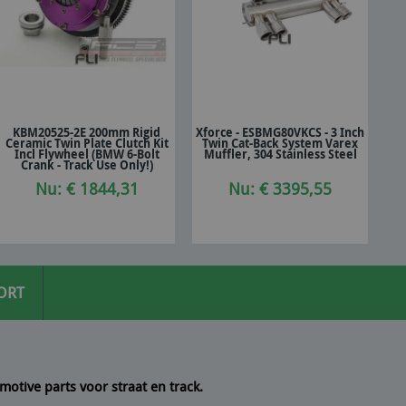
KBM20525-2E 200mm Rigid
Xforce - ESBMG80VKCS - 3 Inch
Ceramic Twin Plate Clutch Kit
Twin Cat-Back System Varex
In winkelwagen
In winkelwagen
Incl Flywheel (BMW 6-Bolt
Muffler, 304 Stainless Steel
Crank - Track Use Only!)
Nu: € 1844,31
Nu: € 3395,55
ORT
motive parts voor straat en track.