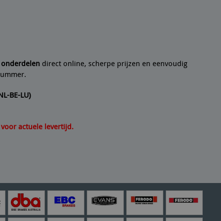
 een
10/10
Seyedmo
n artikel helemaal volgens de beschrijving. Een
21/07/2
e onderdelen
direct online, scherpe prijzen en eenvoudig
lnummer.
(NL-BE-LU)
oor actuele levertijd.