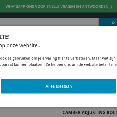
WHATSAPP ONS VOOR SNELLE VRAGEN EN ANTWOORDEN :)
ITE!
 DESKUNDIG ADVIES
| support@fineline-imports.nl
op onze website...
ISCH
UNIVERSEEL
SPECIFIEKE AUTO SHOPS
ookies gebruiken om je ervaring hier te verbeteren. Maar wat zijn c
apparaat kunnen plaatsen. Ze helpen ons om de website beter te l
E KCA412 - CAMBER ADJUSTING BOLT - KIT 12MM
.
STING BOLT - KIT 12MM
Alles toestaan
Artikel
725 van 3503
CAMBER ADJUSTING BOLT 