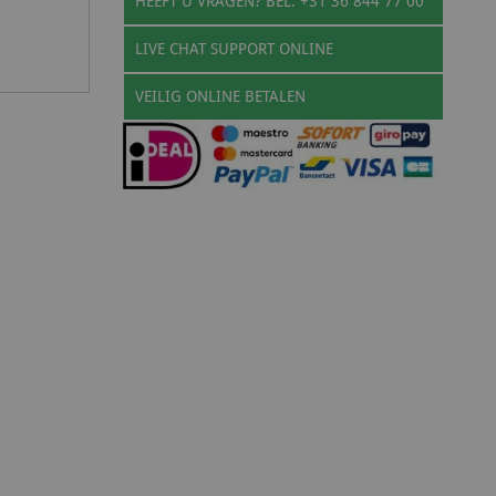
HEEFT U VRAGEN? BEL: +31 36 844 77 00
LIVE CHAT SUPPORT ONLINE
VEILIG ONLINE BETALEN