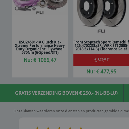
KSU24501-1A Clutch Kit -
Front Stoptech Sport Remschij
Xtreme Performance Heavy
126.47022SL/SR (WRX STI 2005-
In winkelwagen
In winkelwagen
Duty Organic Incl Flywheel
2018 5x114.3) Clearance Sale!
570Nm (6-Speed/STI)
Nu: € 1066,47
€ 527,71
Nu: € 477,95
GRATIS VERZENDING BOVEN € 250,- (NL-BE-LU)
Onze klanten waarderen onze diensten en producten gemiddeld me