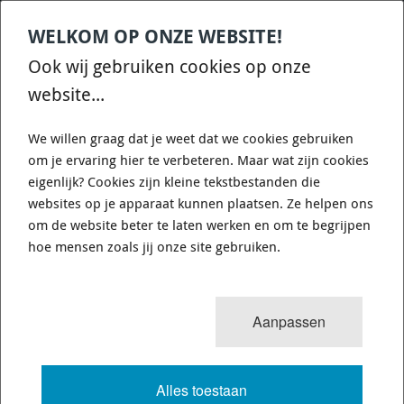
WELKOM OP ONZE WEBSITE!
Contact
Home
Categories
€
0,00
account
Zoek
Ook wij gebruiken cookies op onze
WHATSAPP ONS VOOR SNELLE VRAGEN EN ANTWOORDEN :)
website...
We willen graag dat je weet dat we cookies gebruiken
om je ervaring hier te verbeteren. Maar wat zijn cookies
eigenlijk? Cookies zijn kleine tekstbestanden die
websites op je apparaat kunnen plaatsen. Ze helpen ons
WHITELINE KCA412 - CAMBER
om de website beter te laten werken en om te begrijpen
ADJUSTING BOLT - KIT 12MM
hoe mensen zoals jij onze site gebruiken.
725 van 3503
MENU
Aanpassen
Alles toestaan