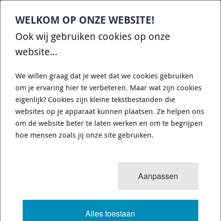
WELKOM OP ONZE WEBSITE!
Contact
Home
Categories
€
0,00
account
Zoek
Ook wij gebruiken cookies op onze
WHATSAPP ONS VOOR SNELLE VRAGEN EN ANTWOORDEN :)
website...
We willen graag dat je weet dat we cookies gebruiken
om je ervaring hier te verbeteren. Maar wat zijn cookies
eigenlijk? Cookies zijn kleine tekstbestanden die
websites op je apparaat kunnen plaatsen. Ze helpen ons
WHITELINE KCA412 - CAMBER
om de website beter te laten werken en om te begrijpen
ADJUSTING BOLT - KIT 12MM
hoe mensen zoals jij onze site gebruiken.
725 van 3503
MENU
Aanpassen
Alles toestaan