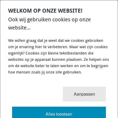
WELKOM OP ONZE WEBSITE!
Contact
Home
Categories
€
0,00
account
Zoek
Ook wij gebruiken cookies op onze
WHATSAPP ONS VOOR SNELLE VRAGEN EN ANTWOORDEN :)
website...
We willen graag dat je weet dat we cookies gebruiken
om je ervaring hier te verbeteren. Maar wat zijn cookies
eigenlijk? Cookies zijn kleine tekstbestanden die
websites op je apparaat kunnen plaatsen. Ze helpen ons
WHITELINE KCA412 - CAMBER
om de website beter te laten werken en om te begrijpen
ADJUSTING BOLT - KIT 12MM
hoe mensen zoals jij onze site gebruiken.
725 van 3503
MENU
Aanpassen
Alles toestaan