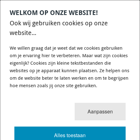
WELKOM OP ONZE WEBSITE!
Contact
Home
Categories
€
0,00
account
Zoek
Ook wij gebruiken cookies op onze
WHATSAPP ONS VOOR SNELLE VRAGEN EN ANTWOORDEN :)
website...
We willen graag dat je weet dat we cookies gebruiken
om je ervaring hier te verbeteren. Maar wat zijn cookies
eigenlijk? Cookies zijn kleine tekstbestanden die
websites op je apparaat kunnen plaatsen. Ze helpen ons
WHITELINE KCA412 - CAMBER
om de website beter te laten werken en om te begrijpen
ADJUSTING BOLT - KIT 12MM
hoe mensen zoals jij onze site gebruiken.
725 van 3503
MENU
Aanpassen
Alles toestaan