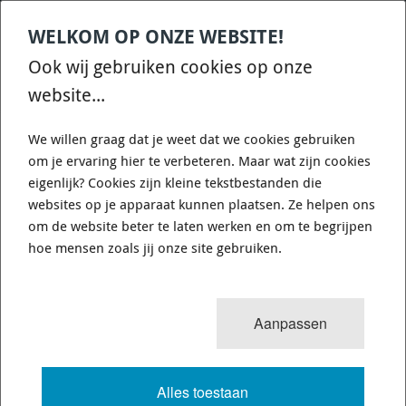
WELKOM OP ONZE WEBSITE!
Contact
Home
Categories
€
0,00
account
Zoek
Ook wij gebruiken cookies op onze
WHATSAPP ONS VOOR SNELLE VRAGEN EN ANTWOORDEN :)
website...
We willen graag dat je weet dat we cookies gebruiken
om je ervaring hier te verbeteren. Maar wat zijn cookies
eigenlijk? Cookies zijn kleine tekstbestanden die
websites op je apparaat kunnen plaatsen. Ze helpen ons
WHITELINE KCA412 - CAMBER
om de website beter te laten werken en om te begrijpen
ADJUSTING BOLT - KIT 12MM
hoe mensen zoals jij onze site gebruiken.
725 van 3503
MENU
Aanpassen
Alles toestaan