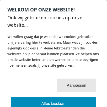
WELKOM OP ONZE WEBSITE!
Contact
Home
Categories
€
0,00
account
Zoek
Ook wij gebruiken cookies op onze
WHATSAPP ONS VOOR SNELLE VRAGEN EN ANTWOORDEN :)
website...
We willen graag dat je weet dat we cookies gebruiken
om je ervaring hier te verbeteren. Maar wat zijn cookies
eigenlijk? Cookies zijn kleine tekstbestanden die
websites op je apparaat kunnen plaatsen. Ze helpen ons
WHITELINE KCA412 - CAMBER
om de website beter te laten werken en om te begrijpen
ADJUSTING BOLT - KIT 12MM
hoe mensen zoals jij onze site gebruiken.
725 van 3503
MENU
Aanpassen
Alles toestaan