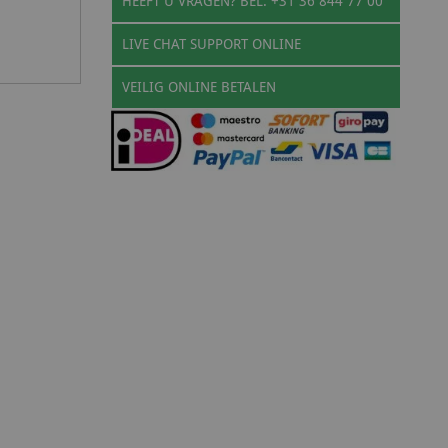
HEEFT U VRAGEN? BEL: +31 36 844 77 00
LIVE CHAT SUPPORT ONLINE
VEILIG ONLINE BETALEN