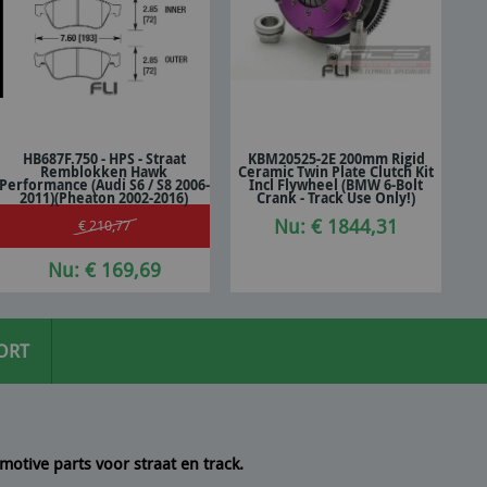
HB687F.750 - HPS - Straat
KBM20525-2E 200mm Rigid
Remblokken Hawk
Ceramic Twin Plate Clutch Kit
In winkelwagen
In winkelwagen
Performance (Audi S6 / S8 2006-
Incl Flywheel (BMW 6-Bolt
2011)(Pheaton 2002-2016)
Crank - Track Use Only!)
Nu: € 1844,31
€ 210,77
Nu: € 169,69
ORT
motive parts voor straat en track.