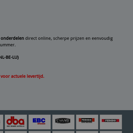
 een
10/10
Seyedmo
n artikel helemaal volgens de beschrijving. Een
21/07/2
e onderdelen
direct online, scherpe prijzen en eenvoudig
lnummer.
(NL-BE-LU)
oor actuele levertijd.