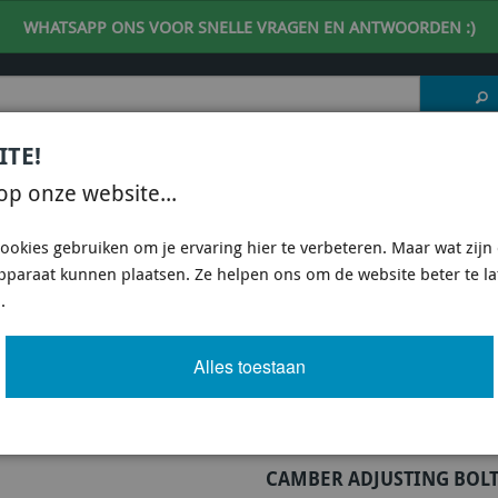
WHATSAPP ONS VOOR SNELLE VRAGEN EN ANTWOORDEN :)
ITE!
 DESKUNDIG ADVIES
| support@fineline-imports.nl
op onze website...
ISCH
UNIVERSEEL
SPECIFIEKE AUTO SHOPS
ookies gebruiken om je ervaring hier te verbeteren. Maar wat zijn c
apparaat kunnen plaatsen. Ze helpen ons om de website beter te l
E KCA412 - CAMBER ADJUSTING BOLT - KIT 12MM
.
STING BOLT - KIT 12MM
Alles toestaan
Artikel
725 van 3503
CAMBER ADJUSTING BOLT 