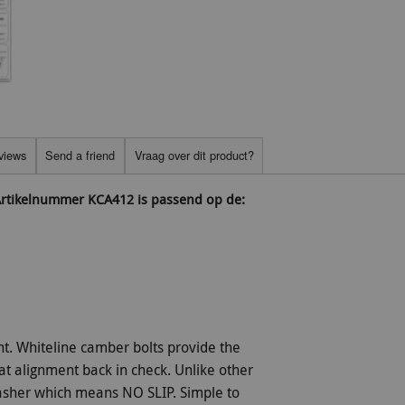
views
Send a friend
Vraag over dit product?
 Artikelnummer KCA412 is passend op de:
t. Whiteline camber bolts provide the
hat alignment back in check. Unlike other
 washer which means NO SLIP. Simple to