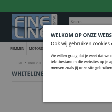
WELKOM OP ONZE WEBS
BEL
+31 36 844 77 00
VOOR
Ook wij gebruiken cookies 
REMMEN
MOTORISCH
ONDERSTEL
UITLATEN
ELECTRON
We willen graag dat je weet dat we c
tekstbestanden die websites op je 
HOME
/
ONDERSTEL
/
WHITELINE SUSPENSION & CHASSIS
/
WHITELIN
mensen zoals jij onze site gebruiken
WHITELINE KCA412 - CAMBER ADJU