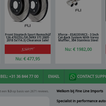
Front Stoptech Sport Remschijf
Xforce - ESAS3SVKCS - 3 Inch
126.47022SL/SR (WRX STI 2005-
Cat-Back System With Varex
In winkelwagen
In winkelwagen
2018 5x114.3) Clearance Sale!
Muffler, 304 Stainless Steel
Nu: € 1982,00
€ 527,71
Nu: € 477,95
BEL: +31 36 844 77 00
EMAIL
CONTACT SUPP
Welkom bij Fine Line Imports
t een
9.3
op basis van 2671 reviews.
Specialist in performance auto