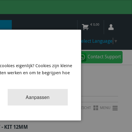
€
0,00
Select Language
▼
Contact Support
ookies eigenlijk? Cookies zijn kleine
aten werken en om te begrijpen hoe
Aanpassen
OVERZICHT
MENU
- KIT 12MM