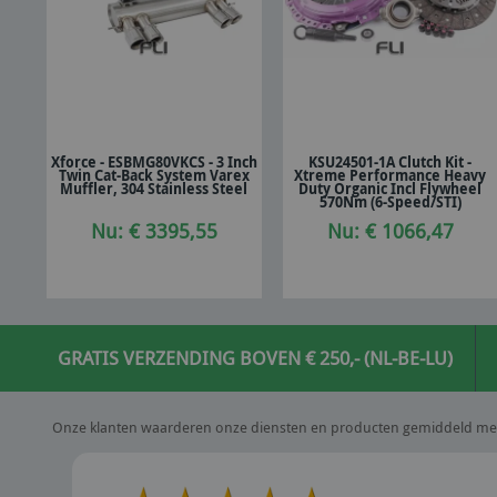
Xforce - ESBMG80VKCS - 3 Inch
KSU24501-1A Clutch Kit -
Twin Cat-Back System Varex
Xtreme Performance Heavy
In winkelwagen
In winkelwagen
Muffler, 304 Stainless Steel
Duty Organic Incl Flywheel
570Nm (6-Speed/STI)
Nu: € 3395,55
Nu: € 1066,47
GRATIS VERZENDING BOVEN € 250,- (NL-BE-LU)
Onze klanten waarderen onze diensten en producten gemiddeld me