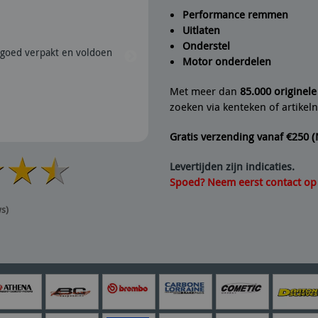
Performance remmen
Uitlaten
Peter
geeft Fine Line Imports
Onderstel
goed verpakt en voldoen
28/07/2026 | Snel verzonden e
Motor onderdelen
aanrader dus.
Met meer dan
85.000 originel
zoeken via kenteken of artike
Gratis verzending vanaf €250 
Levertijden zijn indicaties.
Spoed? Neem eerst contact op v
ws)