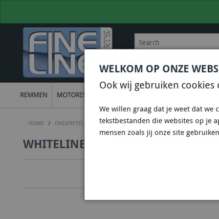
WELKOM OP ONZE WEBS
BEL
+31 36 844 77 00
VOOR
Ook wij gebruiken cookies 
REMMEN
MOTORISCH
ONDERSTEL
UITLATEN
ELECTRON
We willen graag dat je weet dat we c
tekstbestanden die websites op je 
HOME
/
ONDERSTEL
/
WHITELINE SUSPENSION & CHASSIS
/
WHITELIN
mensen zoals jij onze site gebruiken
WHITELINE KCA412 - CAMBER ADJU