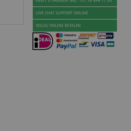
HEEFT U VRAGEN? BEL: +31 36 844 77 00
LIVE CHAT SUPPORT ONLINE
VEILIG ONLINE BETALEN