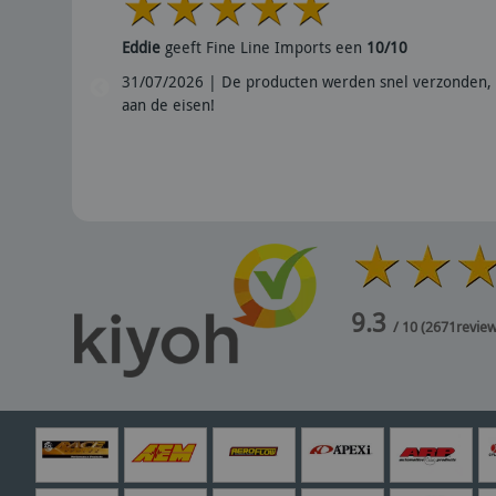
Eddie
geeft Fine Line Imports een
10/10
31/07/2026 | De producten werden snel verzonden, 
aan de eisen!
9.3
/ 10
(
2671
revie