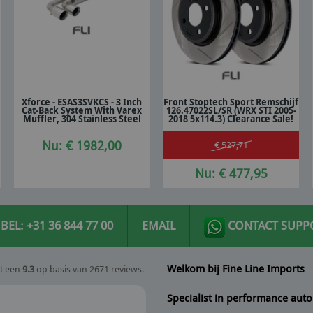
Xforce - ESAS3SVKCS - 3 Inch
Front Stoptech Sport Remschijf
Cat-Back System With Varex
126.47022SL/SR (WRX STI 2005-
In winkelwagen
In winkelwagen
Muffler, 304 Stainless Steel
2018 5x114.3) Clearance Sale!
Nu: € 1982,00
€ 527,71
Nu: € 477,95
BEL: +31 36 844 77 00
EMAIL
CONTACT SUPP
Welkom bij Fine Line Imports
t een
9.3
op basis van 2671 reviews.
Specialist in performance auto