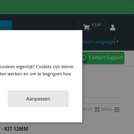
€
0,00
Select Language
▼
Contact Support
ookies eigenlijk? Cookies zijn kleine
aten werken en om te begrijpen hoe
Aanpassen
OVERZICHT
MENU
- KIT 12MM