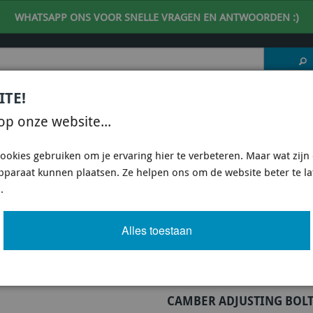
WHATSAPP ONS VOOR SNELLE VRAGEN EN ANTWOORDEN :)
ITE!
 DESKUNDIG ADVIES
| support@fineline-imports.nl
op onze website...
ISCH
UNIVERSEEL
SPECIFIEKE AUTO SHOPS
ookies gebruiken om je ervaring hier te verbeteren. Maar wat zijn c
apparaat kunnen plaatsen. Ze helpen ons om de website beter te l
E KCA412 - CAMBER ADJUSTING BOLT - KIT 12MM
.
STING BOLT - KIT 12MM
Alles toestaan
Artikel
725 van 3503
CAMBER ADJUSTING BOLT 