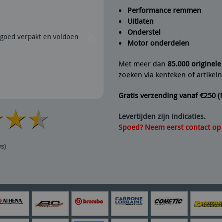
Performance remmen
Uitlaten
Peter
geeft Fine Line Imports
Onderstel
goed verpakt en voldoen
28/07/2026 | Snel verzonden e
Motor onderdelen
aanrader dus.
Met meer dan
85.000 originel
zoeken via kenteken of artike
Gratis verzending vanaf €250 
Levertijden zijn indicaties.
Spoed? Neem eerst contact op v
ws)