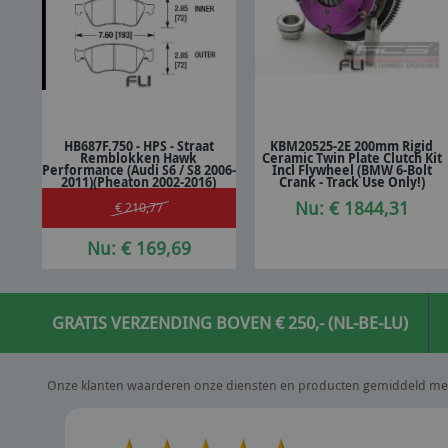
HB687F.750 - HPS - Straat
KBM20525-2E 200mm Rigid
Remblokken Hawk
Ceramic Twin Plate Clutch Kit
In winkelwagen
In winkelwagen
Performance (Audi S6 / S8 2006-
Incl Flywheel (BMW 6-Bolt
2011)(Pheaton 2002-2016)
Crank - Track Use Only!)
Nu: € 1844,31
€ 210,77
Nu: € 169,69
GRATIS VERZENDING BOVEN € 250,- (NL-BE-LU)
Onze klanten waarderen onze diensten en producten gemiddeld me