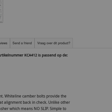
views
Send a friend
Vraag over dit product?
 Artikelnummer KCA412 is passend op de:
t. Whiteline camber bolts provide the
hat alignment back in check. Unlike other
 washer which means NO SLIP. Simple to