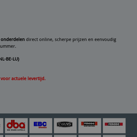
 een
10/10
Seyedmo
n artikel helemaal volgens de beschrijving. Een
21/07/2
e onderdelen
direct online, scherpe prijzen en eenvoudig
lnummer.
(NL-BE-LU)
oor actuele levertijd.