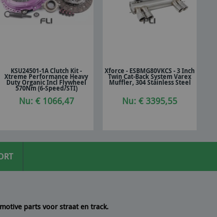
KSU24501-1A Clutch Kit -
Xforce - ESBMG80VKCS - 3 Inch
Xtreme Performance Heavy
Twin Cat-Back System Varex
In winkelwagen
In winkelwagen
Duty Organic Incl Flywheel
Muffler, 304 Stainless Steel
570Nm (6-Speed/STI)
Nu: € 1066,47
Nu: € 3395,55
ORT
motive parts voor straat en track.