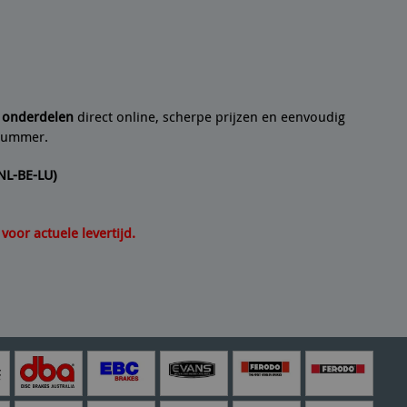
 een
10/10
Seyedmo
n artikel helemaal volgens de beschrijving. Een
21/07/2
e onderdelen
direct online, scherpe prijzen en eenvoudig
lnummer.
(NL-BE-LU)
oor actuele levertijd.