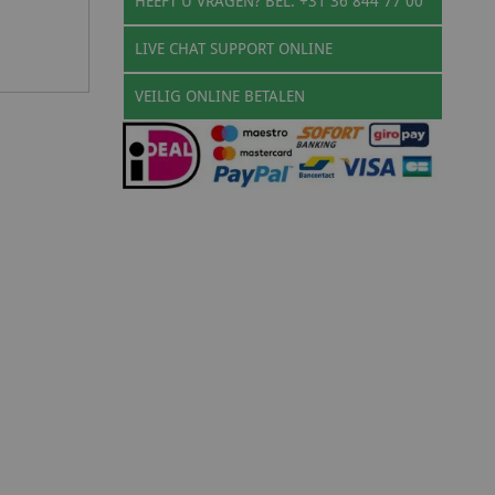
HEEFT U VRAGEN? BEL: +31 36 844 77 00
LIVE CHAT SUPPORT ONLINE
VEILIG ONLINE BETALEN