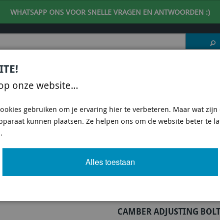
WHATSAPP ONS VOOR SNELLE VRAGEN EN ANTWOORDEN :)
ITE!
 DESKUNDIG ADVIES
| support@fineline-imports.nl
op onze website...
ISCH
UNIVERSEEL
SPECIFIEKE AUTO SHOPS
ookies gebruiken om je ervaring hier te verbeteren. Maar wat zijn c
apparaat kunnen plaatsen. Ze helpen ons om de website beter te l
E KCA412 - CAMBER ADJUSTING BOLT - KIT 12MM
.
STING BOLT - KIT 12MM
Alles toestaan
Artikel
725 van 3503
CAMBER ADJUSTING BOLT 