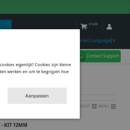
€
0,00
Select Language
▼
Contact Support
ookies eigenlijk? Cookies zijn kleine
aten werken en om te begrijpen hoe
Aanpassen
OVERZICHT
MENU
- KIT 12MM