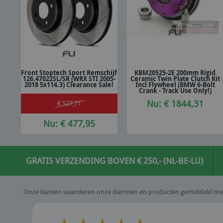
Front Stoptech Sport Remschijf
KBM20525-2E 200mm Rigid
126.47022SL/SR (WRX STI 2005-
Ceramic Twin Plate Clutch Kit
In winkelwagen
In winkelwagen
2018 5x114.3) Clearance Sale!
Incl Flywheel (BMW 6-Bolt
Crank - Track Use Only!)
Nu: € 1844,31
€ 527,71
Nu: € 477,95
GRATIS VERZENDING BOVEN € 250,- (NL-BE-LU)
Onze klanten waarderen onze diensten en producten gemiddeld me