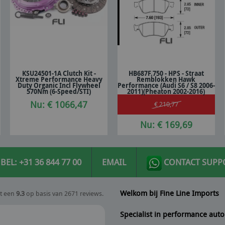
KSU24501-1A Clutch Kit -
HB687F.750 - HPS - Straat
Xtreme Performance Heavy
Remblokken Hawk
In winkelwagen
In winkelwagen
Duty Organic Incl Flywheel
Performance (Audi S6 / S8 2006-
570Nm (6-Speed/STI)
2011)(Pheaton 2002-2016)
Nu: € 1066,47
€ 210,77
Nu: € 169,69
BEL: +31 36 844 77 00
EMAIL
CONTACT SUPP
Welkom bij Fine Line Imports
t een
9.3
op basis van 2671 reviews.
Specialist in performance auto