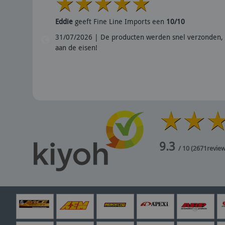
Eddie
geeft Fine Line Imports een
10/10
31/07/2026 | De producten werden snel verzonden, 
aan de eisen!
9.3
/ 10
(
2671
revie