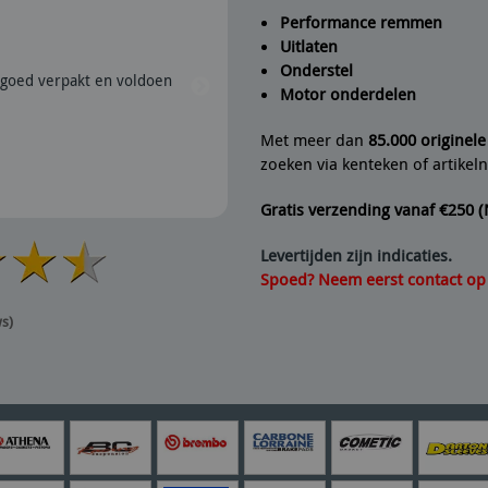
Performance remmen
Uitlaten
Peter
geeft Fine Line Imports
Onderstel
goed verpakt en voldoen
28/07/2026 | Snel verzonden e
Motor onderdelen
aanrader dus.
Met meer dan
85.000 originel
zoeken via kenteken of artike
Gratis verzending vanaf €250 
Levertijden zijn indicaties.
Spoed? Neem eerst contact op v
ws)