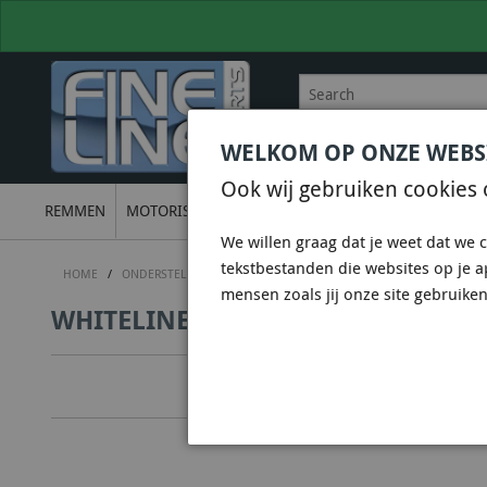
WELKOM OP ONZE WEBS
BEL
+31 36 844 77 00
VOOR
Ook wij gebruiken cookies 
REMMEN
MOTORISCH
ONDERSTEL
UITLATEN
ELECTRON
We willen graag dat je weet dat we c
tekstbestanden die websites op je 
HOME
/
ONDERSTEL
/
WHITELINE SUSPENSION & CHASSIS
/
WHITELIN
mensen zoals jij onze site gebruiken
WHITELINE KCA412 - CAMBER ADJU