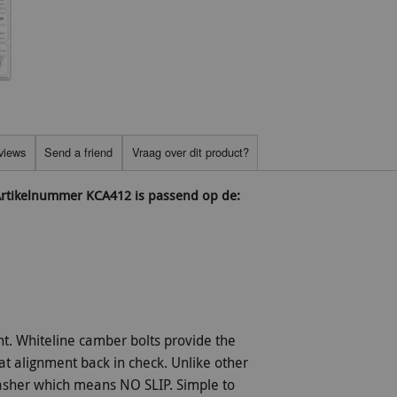
views
Send a friend
Vraag over dit product?
 Artikelnummer KCA412 is passend op de:
t. Whiteline camber bolts provide the
hat alignment back in check. Unlike other
 washer which means NO SLIP. Simple to