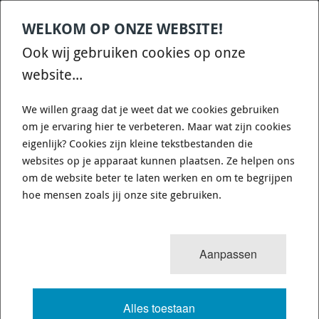
WELKOM OP ONZE WEBSITE!
Contact
Home
Categories
€
0,00
account
Zoek
Ook wij gebruiken cookies op onze
WHATSAPP ONS VOOR SNELLE VRAGEN EN ANTWOORDEN :)
website...
We willen graag dat je weet dat we cookies gebruiken
om je ervaring hier te verbeteren. Maar wat zijn cookies
eigenlijk? Cookies zijn kleine tekstbestanden die
websites op je apparaat kunnen plaatsen. Ze helpen ons
WHITELINE KCA412 - CAMBER
om de website beter te laten werken en om te begrijpen
ADJUSTING BOLT - KIT 12MM
hoe mensen zoals jij onze site gebruiken.
725 van 3503
MENU
Aanpassen
Alles toestaan