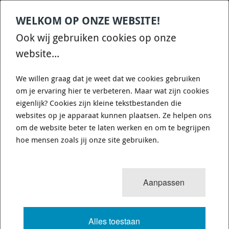
WELKOM OP ONZE WEBSITE!
Contact
Home
Categories
€
0,00
account
Zoek
Ook wij gebruiken cookies op onze
WHATSAPP ONS VOOR SNELLE VRAGEN EN ANTWOORDEN :)
website...
We willen graag dat je weet dat we cookies gebruiken
om je ervaring hier te verbeteren. Maar wat zijn cookies
eigenlijk? Cookies zijn kleine tekstbestanden die
websites op je apparaat kunnen plaatsen. Ze helpen ons
WHITELINE KCA412 - CAMBER
om de website beter te laten werken en om te begrijpen
ADJUSTING BOLT - KIT 12MM
hoe mensen zoals jij onze site gebruiken.
725 van 3503
MENU
Aanpassen
Alles toestaan