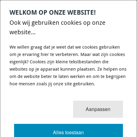
WELKOM OP ONZE WEBSITE!
Contact
Home
Categories
€
0,00
account
Zoek
Ook wij gebruiken cookies op onze
WHATSAPP ONS VOOR SNELLE VRAGEN EN ANTWOORDEN :)
website...
We willen graag dat je weet dat we cookies gebruiken
om je ervaring hier te verbeteren. Maar wat zijn cookies
eigenlijk? Cookies zijn kleine tekstbestanden die
websites op je apparaat kunnen plaatsen. Ze helpen ons
WHITELINE KCA412 - CAMBER
om de website beter te laten werken en om te begrijpen
ADJUSTING BOLT - KIT 12MM
hoe mensen zoals jij onze site gebruiken.
725 van 3503
MENU
Aanpassen
Alles toestaan