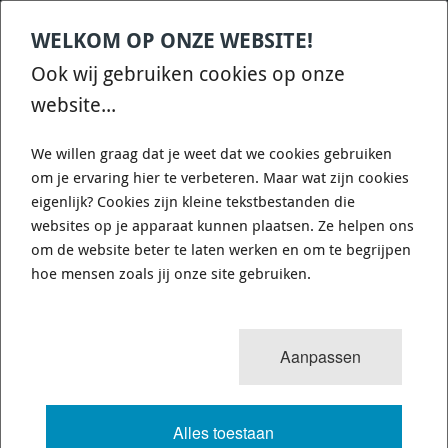
WELKOM OP ONZE WEBSITE!
Contact
Home
Categories
€
0,00
account
Zoek
Ook wij gebruiken cookies op onze
WHATSAPP ONS VOOR SNELLE VRAGEN EN ANTWOORDEN :)
website...
We willen graag dat je weet dat we cookies gebruiken
om je ervaring hier te verbeteren. Maar wat zijn cookies
eigenlijk? Cookies zijn kleine tekstbestanden die
websites op je apparaat kunnen plaatsen. Ze helpen ons
WHITELINE KCA412 - CAMBER
om de website beter te laten werken en om te begrijpen
ADJUSTING BOLT - KIT 12MM
hoe mensen zoals jij onze site gebruiken.
725 van 3503
MENU
Aanpassen
Alles toestaan