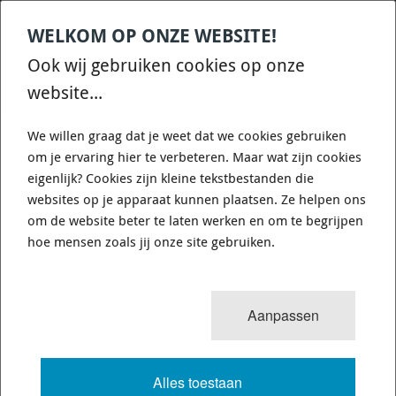
WELKOM OP ONZE WEBSITE!
Contact
Home
Categories
€
0,00
account
Zoek
Ook wij gebruiken cookies op onze
WHATSAPP ONS VOOR SNELLE VRAGEN EN ANTWOORDEN :)
website...
We willen graag dat je weet dat we cookies gebruiken
om je ervaring hier te verbeteren. Maar wat zijn cookies
eigenlijk? Cookies zijn kleine tekstbestanden die
websites op je apparaat kunnen plaatsen. Ze helpen ons
WHITELINE KCA412 - CAMBER
om de website beter te laten werken en om te begrijpen
ADJUSTING BOLT - KIT 12MM
hoe mensen zoals jij onze site gebruiken.
725 van 3503
MENU
Aanpassen
Alles toestaan