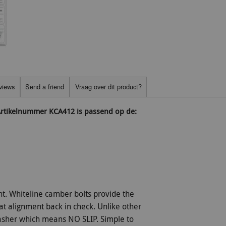
views
Send a friend
Vraag over dit product?
 Artikelnummer KCA412 is passend op de:
t. Whiteline camber bolts provide the
hat alignment back in check. Unlike other
 washer which means NO SLIP. Simple to