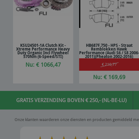
KSU24501-1A Clutch Kit -
HB687F.750 - HPS - Straat
Xtreme Performance Heavy
Remblokken Hawk
In winkelwagen
In winkelwagen
Duty Organic Incl Flywheel
Performance (Audi S6 / S8 2006
570Nm (6-Speed/STI)
2011)(Pheaton 2002-2016)
Nu: € 1066,47
€ 210,77
Nu: € 169,69
GRATIS VERZENDING BOVEN € 250,- (NL-BE-LU)
Onze klanten waarderen onze diensten en producten gemiddeld me