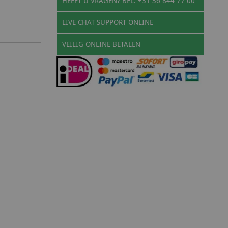
HEEFT U VRAGEN? BEL: +31 36 844 77 00
LIVE CHAT SUPPORT ONLINE
VEILIG ONLINE BETALEN