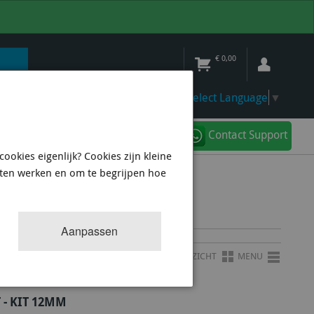
€
0,00
Select Language
▼
Contact Support
ookies eigenlijk? Cookies zijn kleine
aten werken en om te begrijpen hoe
Aanpassen
OVERZICHT
MENU
- KIT 12MM