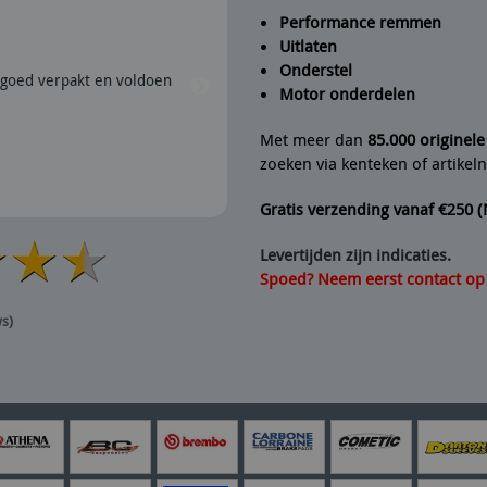
Performance remmen
Uitlaten
Peter
geeft Fine Line Imports
Onderstel
goed verpakt en voldoen
28/07/2026 | Snel verzonden e
Motor onderdelen
aanrader dus.
Met meer dan
85.000 originel
zoeken via kenteken of artike
Gratis verzending vanaf €250 
Levertijden zijn indicaties.
Spoed? Neem eerst contact op v
ws)