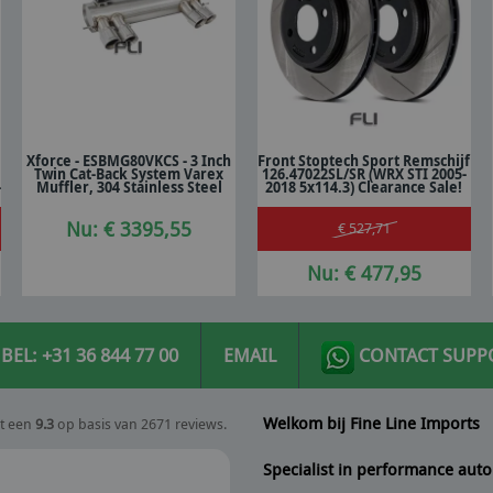
Xforce - ESBMG80VKCS - 3 Inch
Front Stoptech Sport Remschijf
Twin Cat-Back System Varex
126.47022SL/SR (WRX STI 2005-
In winkelwagen
In winkelwagen
-
Muffler, 304 Stainless Steel
2018 5x114.3) Clearance Sale!
Nu: € 3395,55
€ 527,71
Nu: € 477,95
BEL: +31 36 844 77 00
EMAIL
CONTACT SUPP
Welkom bij Fine Line Imports
t een
9.3
op basis van 2671 reviews.
Specialist in performance auto