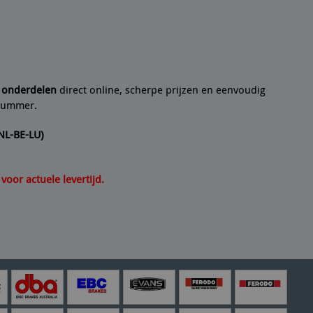
 een
10/10
Seyedmo
n artikel helemaal volgens de beschrijving. Een
21/07/2
e onderdelen
direct online, scherpe prijzen en eenvoudig
lnummer.
(NL-BE-LU)
oor actuele levertijd.