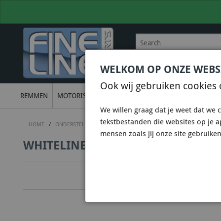
WELKOM OP ONZE WEBS
BEL
+31 36 844 77 00
VOOR
Ook wij gebruiken cookies 
REMMEN
MOTORISCH
ONDERSTEL
UITLATEN
ELECTRON
We willen graag dat je weet dat we c
tekstbestanden die websites op je 
HOME
/
ONDERSTEL
/
WHITELINE SUSPENSION & CHASSIS
/
WHITELIN
mensen zoals jij onze site gebruiken
WHITELINE KCA412 - CAMBER ADJU