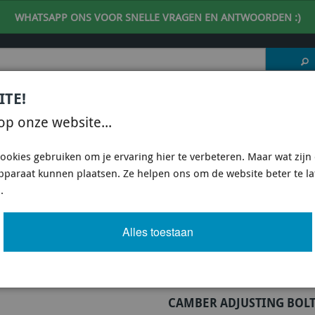
WHATSAPP ONS VOOR SNELLE VRAGEN EN ANTWOORDEN :)
ITE!
 DESKUNDIG ADVIES
| support@fineline-imports.nl
op onze website...
ISCH
UNIVERSEEL
SPECIFIEKE AUTO SHOPS
ookies gebruiken om je ervaring hier te verbeteren. Maar wat zijn c
apparaat kunnen plaatsen. Ze helpen ons om de website beter te l
E KCA412 - CAMBER ADJUSTING BOLT - KIT 12MM
.
STING BOLT - KIT 12MM
Alles toestaan
Artikel
725 van 3503
CAMBER ADJUSTING BOLT 