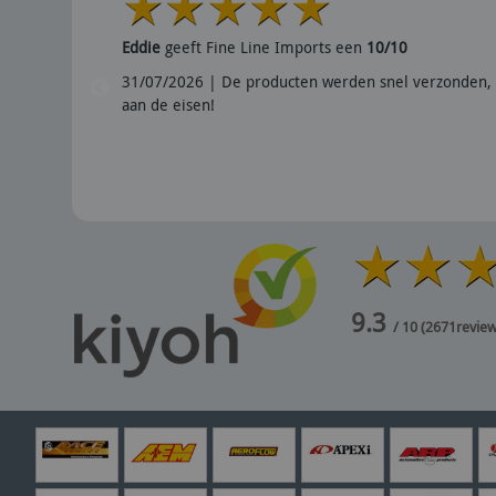
Eddie
geeft Fine Line Imports een
10/10
31/07/2026 | De producten werden snel verzonden, 
aan de eisen!
9.3
/ 10
(
2671
revie