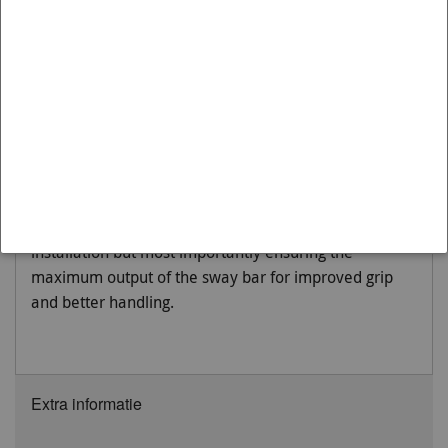
Variant:
1998-2004 | BJ
Moet worden gemonteerd op:
Rear
Not many enthusiasts are aware that OEM and more
importantly aftermarket sway bar effectiveness can
be hindered by worn or inadequate mounts, drop links
and lateral stoppers. Whiteline adjustable sway bar
links are engineered to be up to the task with top spec,
light weight componentry combined with a window of
adjustability, eliminating sway bar preload on
installation but most importantly ensuring the
maximum output of the sway bar for improved grip
and better handling.
Extra informatie