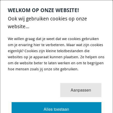
WELKOM OP ONZE WEBSITE!
Contact
Home
Categories
€
0,00
account
Zoek
Ook wij gebruiken cookies op onze
WHATSAPP ONS VOOR SNELLE VRAGEN EN ANTWOORDEN :)
website...
We willen graag dat je weet dat we cookies gebruiken
om je ervaring hier te verbeteren. Maar wat zijn cookies
eigenlijk? Cookies zijn kleine tekstbestanden die
websites op je apparaat kunnen plaatsen. Ze helpen ons
WHITELINE KLC102 - SWAY BAR LINK
om de website beter te laten werken en om te begrijpen
- ASSEMBLY
hoe mensen zoals jij onze site gebruiken.
918 van 3503
MENU
Aanpassen
Alles toestaan