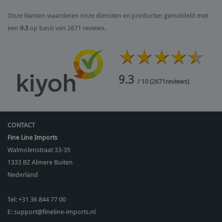
Onze klanten waarderen onze diensten en producten gemiddeld met
een
9.3
op basis van 2671 reviews.
9.3
/ 10
(
2671
reviews)
CONTACT
Fine Line Imports
Walmolenstraat 33-35
1333 BZ
Almere Buiten
Nederland
Tel:
+31 36 844 77 00
E:
support@fineline-imports.nl