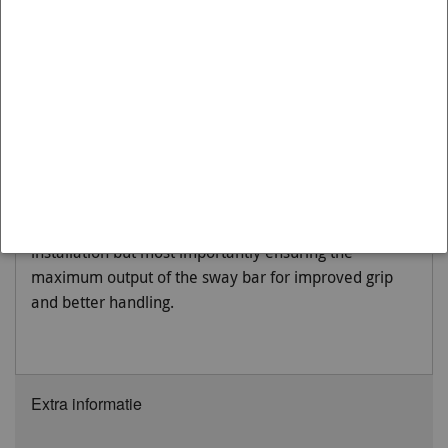
Variant:
2018-2020 | RG
Moet worden gemonteerd op:
Front
Not many enthusiasts are aware that OEM and more
importantly aftermarket sway bar effectiveness can
be hindered by worn or inadequate mounts, drop links
and lateral stoppers. Whiteline adjustable sway bar
links are engineered to be up to the task with top spec,
light weight componentry combined with a window of
adjustability, eliminating sway bar preload on
installation but most importantly ensuring the
maximum output of the sway bar for improved grip
and better handling.
Extra informatie