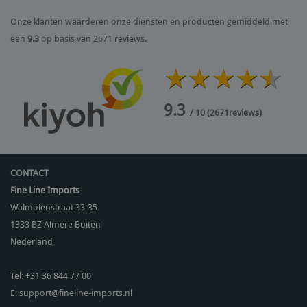
Onze klanten waarderen onze diensten en producten gemiddeld met
een
9.3
op basis van 2671 reviews.
9.3
/ 10
(
2671
reviews)
CONTACT
Fine Line Imports
Walmolenstraat 33-35
1333 BZ
Almere Buiten
Nederland
Tel:
+31 36 844 77 00
E:
support@fineline-imports.nl