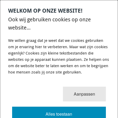
WELKOM OP ONZE WEBSITE!
Contact
Home
Categories
€
0,00
account
Zoek
Ook wij gebruiken cookies op onze
WHATSAPP ONS VOOR SNELLE VRAGEN EN ANTWOORDEN :)
website...
We willen graag dat je weet dat we cookies gebruiken
om je ervaring hier te verbeteren. Maar wat zijn cookies
eigenlijk? Cookies zijn kleine tekstbestanden die
websites op je apparaat kunnen plaatsen. Ze helpen ons
WHITELINE KLC102 - SWAY BAR LINK
om de website beter te laten werken en om te begrijpen
- ASSEMBLY
hoe mensen zoals jij onze site gebruiken.
918 van 3503
MENU
Aanpassen
Alles toestaan