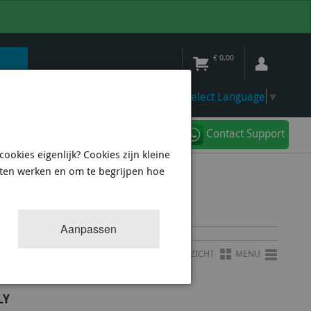
€
0,00
Select Language
▼
Contact Support
ookies eigenlijk? Cookies zijn kleine
aten werken en om te begrijpen hoe
Aanpassen
OVERZICHT
MENU
LY