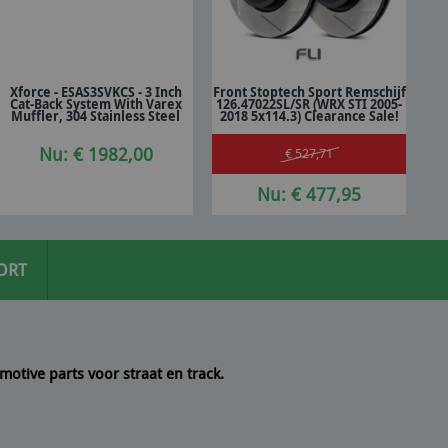
Xforce - ESAS3SVKCS - 3 Inch
Front Stoptech Sport Remschijf
Cat-Back System With Varex
126.47022SL/SR (WRX STI 2005-
In winkelwagen
In winkelwagen
Muffler, 304 Stainless Steel
2018 5x114.3) Clearance Sale!
Nu: € 1982,00
€ 527,71
Nu: € 477,95
ORT
motive parts voor straat en track.
 een
10/10
Seyedmo