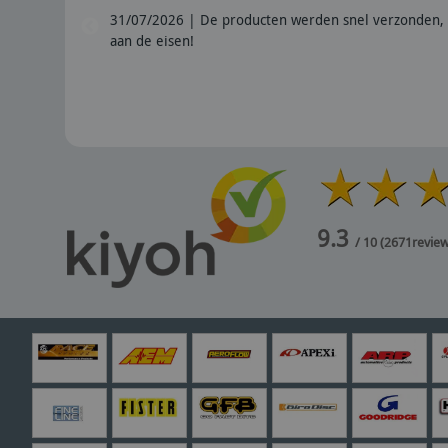
31/07/2026 | De producten werden snel verzonden, 
aan de eisen!
9.3
/ 10
(
2671
revie