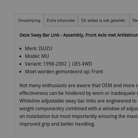
Omschrijving
Extra informatie
Dit artikel is ook geschikt:
Re
Deze Sway Bar Link - Assembly, Front Axle met Artikeln
Merk:
ISUZU
Model:
MU
Variant:
1998-2002 | UES 4WD
Moet worden gemonteerd op:
Front
Not many enthusiasts are aware that OEM and more i
effectiveness can be hindered by worn or inadequate m
Whiteline adjustable sway bar links are engineered to b
weight componentry combined with a window of adjusta
on installation but most importantly ensuring the max
improved grip and better handling.