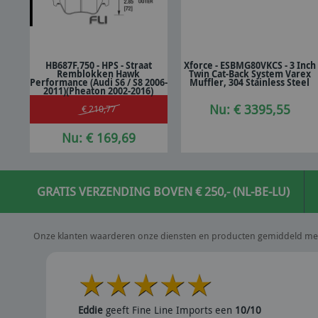
HB687F.750 - HPS - Straat
Xforce - ESBMG80VKCS - 3 Inch
Remblokken Hawk
Twin Cat-Back System Varex
In winkelwagen
In winkelwagen
Performance (Audi S6 / S8 2006-
Muffler, 304 Stainless Steel
2011)(Pheaton 2002-2016)
Nu: € 3395,55
€ 210,77
Nu: € 169,69
GRATIS VERZENDING BOVEN € 250,- (NL-BE-LU)
Onze klanten waarderen onze diensten en producten gemiddeld me
Eddie
geeft Fine Line Imports een
10/10