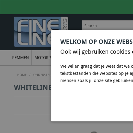
WELKOM OP ONZE WEBS
BEL
+31 36 844 77 00
VOOR
Ook wij gebruiken cookies 
REMMEN
MOTORISCH
ONDERSTEL
UITLATEN
ELECTRON
We willen graag dat je weet dat we c
tekstbestanden die websites op je 
HOME
/
ONDERSTEL
/
WHITELINE SUSPENSION & CHASSIS
/
WHITELIN
mensen zoals jij onze site gebruiken
WHITELINE KLC102 - SWAY BAR LIN