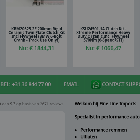
KBM20525-2E 200mm Rigid
KSU24501-1A Clutch Kit -
Ceramic Twin Plate Clutch Kit
Xtreme Performance Heavy
In winkelwagen
In winkelwagen
Incl Flywheel (BMW 6-Bolt
Duty Organic Incl Flywheel
Crank - Track Use Only!)
570Nm (6-Speed/STI)
Nu: € 1844,31
Nu: € 1066,47
BEL: +31 36 844 77 00
EMAIL
CONTACT SUPP
Welkom bij Fine Line Imports
t een
9.3
op basis van 2671 reviews.
Specialist in performance auto
Performance remmen
Uitlaten
Peter
geeft Fine Line Imports