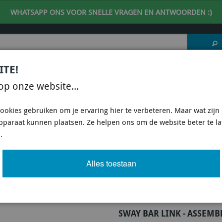
WHATSAPP ONS VOOR SNELLE VRAGEN EN ANTWOORDEN :)
ITE!
 DESKUNDIG ADVIES
| support@fineline-imports.nl
op onze website...
ISCH
UNIVERSEEL
SPECIFIEKE AUTO SHOPS
ookies gebruiken om je ervaring hier te verbeteren. Maar wat zijn c
apparaat kunnen plaatsen. Ze helpen ons om de website beter te l
E KLC102 - SWAY BAR LINK - ASSEMBLY
.
K - ASSEMBLY
Alles toestaan
Artikel
918 van 3503
SWAY BAR LINK - ASSEMB