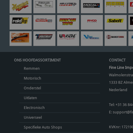
ONS HOOFDASSORTIMENT
CONTACT
Fine Line Imp
Remmen
Walmolenstra
Motorisch
1333 BZ
Almer
Onderstel
Nederland
Uitlaten
Tel:
+31 36 84
Electronisch
E:
support@fin
Universeel
KVKnr: 17219
Specifieke Auto Shops