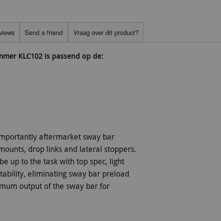
views
Send a friend
Vraag over dit product?
ummer KLC102 is passend op de:
mportantly aftermarket sway bar
ounts, drop links and lateral stoppers.
e up to the task with top spec, light
bility, eliminating sway bar preload
imum output of the sway bar for