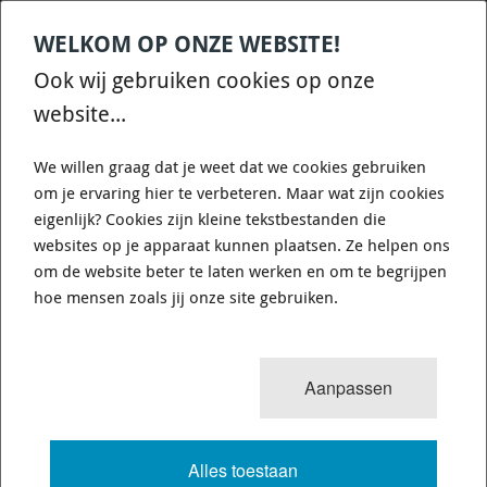
WELKOM OP ONZE WEBSITE!
Contact
Home
Categories
€
0,00
account
Zoek
Ook wij gebruiken cookies op onze
WHATSAPP ONS VOOR SNELLE VRAGEN EN ANTWOORDEN :)
website...
We willen graag dat je weet dat we cookies gebruiken
om je ervaring hier te verbeteren. Maar wat zijn cookies
eigenlijk? Cookies zijn kleine tekstbestanden die
websites op je apparaat kunnen plaatsen. Ze helpen ons
WHITELINE KLC102 - SWAY BAR LINK
om de website beter te laten werken en om te begrijpen
- ASSEMBLY
hoe mensen zoals jij onze site gebruiken.
918 van 3503
MENU
Aanpassen
Alles toestaan