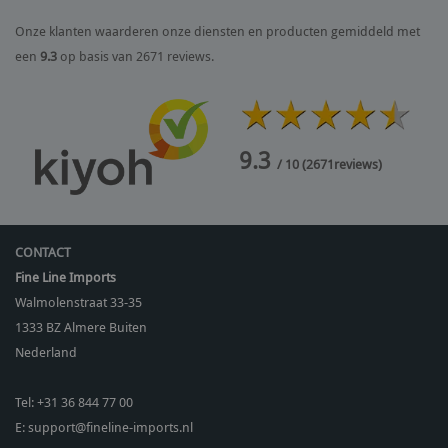
Onze klanten waarderen onze diensten en producten gemiddeld met
een
9.3
op basis van 2671 reviews.
9.3
/ 10
(
2671
reviews)
CONTACT
Fine Line Imports
Walmolenstraat 33-35
1333 BZ
Almere Buiten
Nederland
Tel:
+31 36 844 77 00
E:
support@fineline-imports.nl