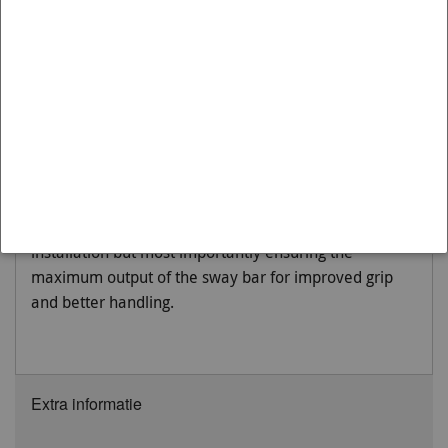
Variant:
2004-2012 | RC 4WD
Moet worden gemonteerd op:
Front
Not many enthusiasts are aware that OEM and more
importantly aftermarket sway bar effectiveness can
be hindered by worn or inadequate mounts, drop links
and lateral stoppers. Whiteline adjustable sway bar
links are engineered to be up to the task with top spec,
light weight componentry combined with a window of
adjustability, eliminating sway bar preload on
installation but most importantly ensuring the
maximum output of the sway bar for improved grip
and better handling.
Extra informatie