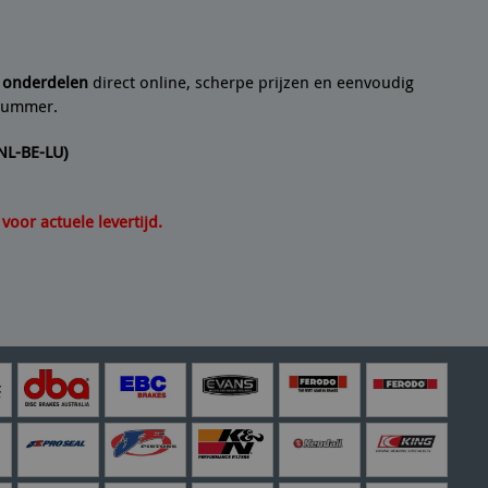
 al jaren ben ik een teouwe klant
17/07/2
ontvang
e onderdelen
direct online, scherpe prijzen en eenvoudig
lnummer.
(NL-BE-LU)
oor actuele levertijd.