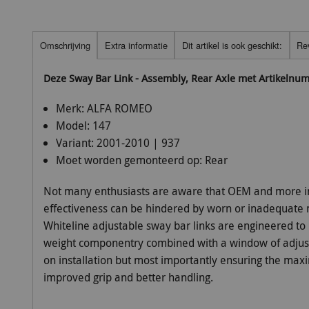
Omschrijving
Extra informatie
Dit artikel is ook geschikt:
Re
Deze Sway Bar Link - Assembly, Rear Axle met Artikelnu
Merk:
ALFA ROMEO
Model:
147
Variant:
2001-2010 | 937
Moet worden gemonteerd op:
Rear
Not many enthusiasts are aware that OEM and more i
effectiveness can be hindered by worn or inadequate m
Whiteline adjustable sway bar links are engineered to b
weight componentry combined with a window of adjusta
on installation but most importantly ensuring the max
improved grip and better handling.