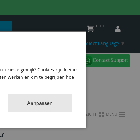
€
0,00
Select Language
▼
Contact Support
ookies eigenlijk? Cookies zijn kleine
aten werken en om te begrijpen hoe
Aanpassen
OVERZICHT
MENU
LY