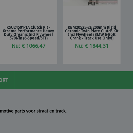
KSU24501-1A Clutch Kit -
KBM20525-2E 200mm Rigid
Xtreme Performance Heavy
Ceramic Twin Plate Clutch Kit
In winkelwagen
In winkelwagen
Duty Organic Incl Flywheel
Incl Flywheel (BMW 6-Bolt
570Nm (6-Speed/STI)
Crank - Track Use Only!)
Nu: € 1066,47
Nu: € 1844,31
ORT
motive parts voor straat en track.
 Line Imports een
10/10
Marcel
g