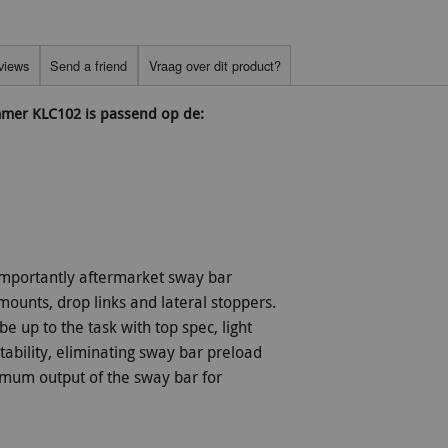
views
Send a friend
Vraag over dit product?
mmer KLC102 is passend op de:
mportantly aftermarket sway bar
ounts, drop links and lateral stoppers.
e up to the task with top spec, light
bility, eliminating sway bar preload
imum output of the sway bar for