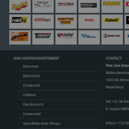
ONS HOOFDASSORTIMENT
CONTACT
Fine Line Imp
Remmen
Walmolenstra
Motorisch
1333 BZ
Almer
Onderstel
Nederland
Uitlaten
Tel:
+31 36 84
Electronisch
E:
support@fin
Universeel
KVKnr: 17219
Specifieke Auto Shops