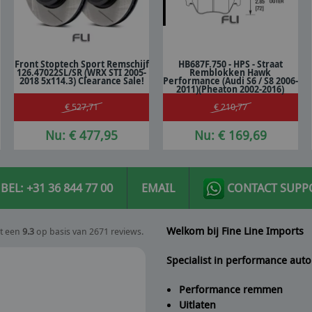
Front Stoptech Sport Remschijf
HB687F.750 - HPS - Straat
126.47022SL/SR (WRX STI 2005-
Remblokken Hawk
In winkelwagen
In winkelwagen
2018 5x114.3) Clearance Sale!
Performance (Audi S6 / S8 2006-
2011)(Pheaton 2002-2016)
€ 527,71
€ 210,77
Nu: € 477,95
Nu: € 169,69
BEL: +31 36 844 77 00
EMAIL
CONTACT SUPP
Welkom bij Fine Line Imports
t een
9.3
op basis van 2671 reviews.
Specialist in performance auto
Performance remmen
Uitlaten
Seyedmojtaba Alavi
geeft Fine