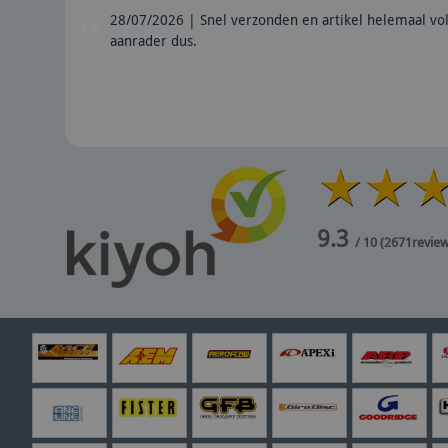
en
28/07/2026 | Snel verzonden en artikel helemaal vol
aanrader dus.
9.3
/ 10
(
2671
revie