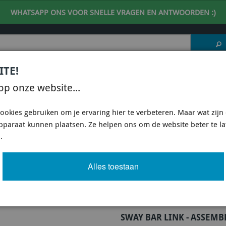
WHATSAPP ONS VOOR SNELLE VRAGEN EN ANTWOORDEN :)
ITE!
 DESKUNDIG ADVIES
| support@fineline-imports.nl
op onze website...
ISCH
UNIVERSEEL
SPECIFIEKE AUTO SHOPS
ookies gebruiken om je ervaring hier te verbeteren. Maar wat zijn c
apparaat kunnen plaatsen. Ze helpen ons om de website beter te l
E KLC102 - SWAY BAR LINK - ASSEMBLY
.
K - ASSEMBLY
Alles toestaan
Artikel
918 van 3503
SWAY BAR LINK - ASSEMB