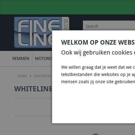
WELKOM OP ONZE WEBS
BEL
+31 36 844 77 00
VOOR
Ook wij gebruiken cookies 
REMMEN
MOTORISCH
ONDERSTEL
UITLATEN
ELECTRON
We willen graag dat je weet dat we c
tekstbestanden die websites op je 
HOME
/
ONDERSTEL
/
WHITELINE SUSPENSION & CHASSIS
/
WHITELIN
mensen zoals jij onze site gebruiken
WHITELINE KLC102 - SWAY BAR LIN