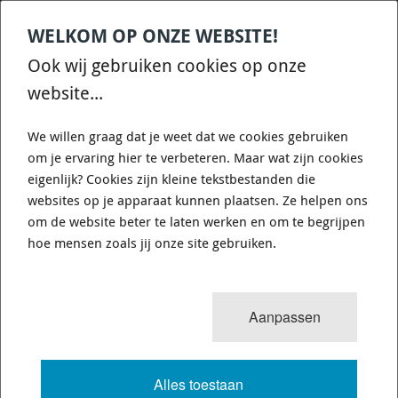
WELKOM OP ONZE WEBSITE!
Contact
Home
Categories
€
0,00
account
Zoek
Ook wij gebruiken cookies op onze
WHATSAPP ONS VOOR SNELLE VRAGEN EN ANTWOORDEN :)
website...
We willen graag dat je weet dat we cookies gebruiken
om je ervaring hier te verbeteren. Maar wat zijn cookies
eigenlijk? Cookies zijn kleine tekstbestanden die
websites op je apparaat kunnen plaatsen. Ze helpen ons
WHITELINE BSR49XZ - SWAY BAR -
om de website beter te laten werken en om te begrijpen
22MM 3 POINT ADJUSTABLE
hoe mensen zoals jij onze site gebruiken.
6 van 8
MENU
Aanpassen
Alles toestaan