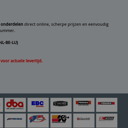
n artikel helemaal volgens de beschrijving. Een
21/07/2
e onderdelen
direct online, scherpe prijzen en eenvoudig
lnummer.
(NL-BE-LU)
oor actuele levertijd.