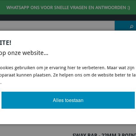
WHATSAPP ONS VOOR SNELLE VRAGEN EN ANTWOORDEN :)
ITE!
 DESKUNDIG ADVIES
| support@fineline-imports.nl
op onze website...
ISCH
UNIVERSEEL
SPECIFIEKE AUTO SHOPS
ookies gebruiken om je ervaring hier te verbeteren. Maar wat zijn c
apparaat kunnen plaatsen. Ze helpen ons om de website beter te l
2008-2010 HATCHBACK
/
ONDERSTEL ONDERDELEN SUBARU WRX STI 2008-2010 HATC
.
 22MM 3 POINT ADJUSTABLE
Alles toestaan
Artikel
6 van 8
SWAY BAR - 22MM 3 POIN