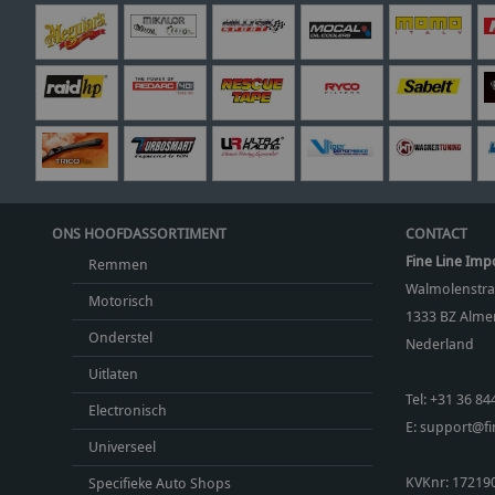
ONS HOOFDASSORTIMENT
CONTACT
Fine Line Imp
Remmen
Walmolenstra
Motorisch
1333 BZ
Almer
Onderstel
Nederland
Uitlaten
Tel:
+31 36 84
Electronisch
E:
support@fin
Universeel
KVKnr: 17219
Specifieke Auto Shops