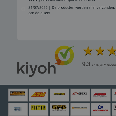
31/07/2026 | De producten werden snel verzonden, 
aan de eisen!
9.3
/ 10
(
2671
revie