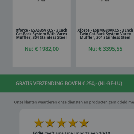
Xforce - ESAS3SVKCS - 3 Inch
Xforce - ESBMG80VKCS - 3 Inch
Cat-Back System With Varex
Twin Cat-Back System Varex
In winkelwagen
In winkelwagen
Muffler, 304 Stainless Steel
Muffler, 304 Stainless Steel
Nu: € 1982,00
Nu: € 3395,55
GRATIS VERZENDING BOVEN € 250,- (NL-BE-LU)
Onze klanten waarderen onze diensten en producten gemiddeld me
Eddie
geeft Fine Line Imports een
10/10