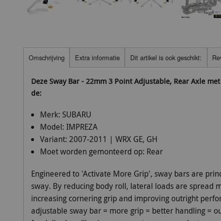
Omschrijving
Extra informatie
Dit artikel is ook geschikt:
Re
Deze Sway Bar - 22mm 3 Point Adjustable, Rear Axle me
de:
Merk:
SUBARU
Model:
IMPREZA
Variant:
2007-2011 | WRX GE, GH
Moet worden gemonteerd op:
Rear
Engineered to 'Activate More Grip', sway bars are princ
sway. By reducing body roll, lateral loads are spread 
increasing cornering grip and improving outright perf
adjustable sway bar = more grip = better handling = out