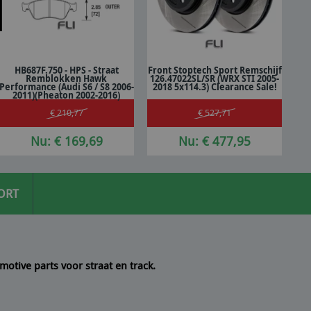
HB687F.750 - HPS - Straat
Front Stoptech Sport Remschijf
Remblokken Hawk
126.47022SL/SR (WRX STI 2005-
In winkelwagen
In winkelwagen
Performance (Audi S6 / S8 2006-
2018 5x114.3) Clearance Sale!
2011)(Pheaton 2002-2016)
€ 210,77
€ 527,71
Nu: € 169,69
Nu: € 477,95
ORT
motive parts voor straat en track.
 een
10/10
Seyedmo