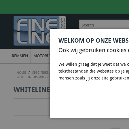
WELKOM OP ONZE WEBS
BEL
+31 36 844 77 00
VOOR
Ook wij gebruiken cookies 
REMMEN
MOTORISCH
ONDERSTEL
UITLATEN
ELECTRON
We willen graag dat je weet dat we c
tekstbestanden die websites op je 
HOME
/
SPECIFIEKE AUTO SHOPS
/
SUBARU SHOP
/
SUBARU WRX STI 
WHITELINE BSR49XZ - SWAY BAR - 22MM 3 POINT ADJUSTABLE
mensen zoals jij onze site gebruiken
WHITELINE BSR49XZ - SWAY BAR -