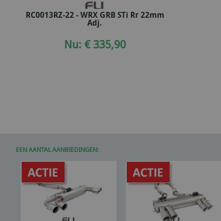
RC0013RZ-22 - WRX GRB STi Rr 22mm
In winkelwagen
Adj.
Nu: € 335,90
EEN AANTAL AANBIEDINGEN: