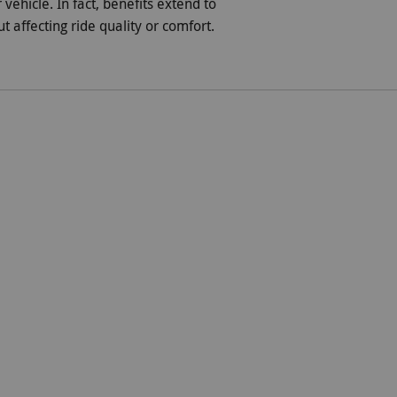
ehicle. In fact, benefits extend to
 affecting ride quality or comfort.