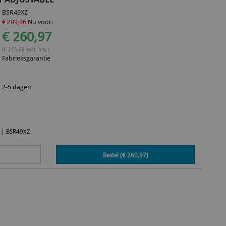
BSR49XZ
€ 289,96
Nu voor:
€ 260,97
(€ 215,68 excl. btw )
Fabrieksgarantie
2-5 dagen
|
BSR49XZ
Bestel (€
260,97
)