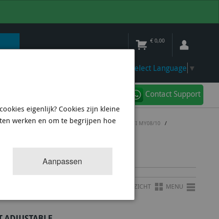
€
0,00
Select Language
▼
Contact Support
ookies eigenlijk? Cookies zijn kleine
aten werken en om te begrijpen hoe
HBACK
/
SWAYBARS & ENDLINKS & BUSHINGS WRX/STI MY08/10
/
Aanpassen
OVERZICHT
MENU
T ADJUSTABLE