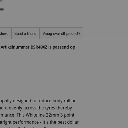
views
Send a friend
Vraag over dit product?
t Artikelnummer BSR49XZ is passend op
ipally designed to reduce body roll or
more evenly across the tyres thereby
ormance. This Whiteline 22mm 3 point
right performance - it's the best dollar