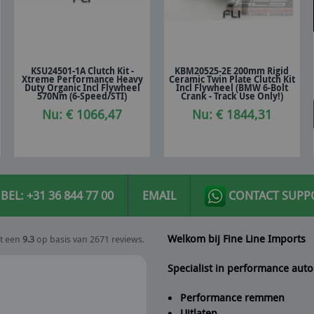
KSU24501-1A Clutch Kit -
KBM20525-2E 200mm Rigid
Xtreme Performance Heavy
Ceramic Twin Plate Clutch Kit
In winkelwagen
In winkelwagen
Duty Organic Incl Flywheel
Incl Flywheel (BMW 6-Bolt
570Nm (6-Speed/STI)
Crank - Track Use Only!)
Nu: € 1066,47
Nu: € 1844,31
BEL: +31 36 844 77 00
EMAIL
CONTACT SUPP
Welkom bij Fine Line Imports
t een
9.3
op basis van 2671 reviews.
Specialist in performance auto
Performance remmen
Uitlaten
Peter
geeft Fine Line Imports