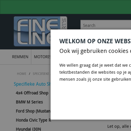
WELKOM OP ONZE WEBS
BEL
+31 36 844 77 00
VOOR
Ook wij gebruiken cookies 
REMMEN
MOTORISCH
ONDERSTEL
UITLATEN
ELECTRON
We willen graag dat je weet dat we c
tekstbestanden die websites op je 
HOME
/
SPECIFIEKE AUTO SHOPS
/
SUBARU SHOP
/
SUBARU WRX TURB
mensen zoals jij onze site gebruiken
Specifieke Auto Shops
SUBARU
4x4 Offroad Shop
BMW M Series
Hieronder v
Ford Shop (Mustang - Focus - Fiesta)
Uiteraard k
Honda Civic Type R
Let op, all
Hyundai i30N