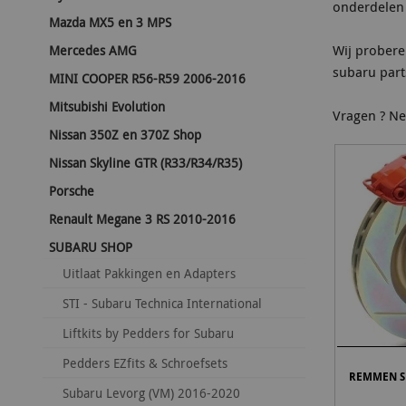
onderdelen 
Mazda MX5 en 3 MPS
Wij probere
Mercedes AMG
subaru part
MINI COOPER R56-R59 2006-2016
Mitsubishi Evolution
Vragen ? Ne
Nissan 350Z en 370Z Shop
Nissan Skyline GTR (R33/R34/R35)
Porsche
Renault Megane 3 RS 2010-2016
SUBARU SHOP
Uitlaat Pakkingen en Adapters
STI - Subaru Technica International
Liftkits by Pedders for Subaru
Pedders EZfits & Schroefsets
REMMEN S
Subaru Levorg (VM) 2016-2020