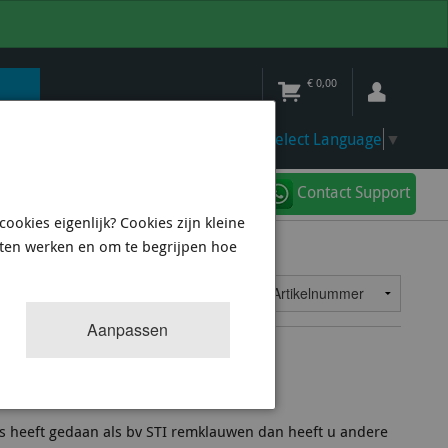
€
0,00
Select Language
▼
Contact Support
ookies eigenlijk? Cookies zijn kleine
aten werken en om te begrijpen hoe
0
resultaten
Sorteren op:
Aanpassen
RX Turbo 2.5L MY05/07
k)
es heeft gedaan als bv STI remklauwen dan heeft u andere