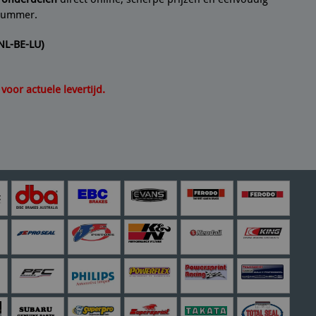
lnummer.
(NL-BE-LU)
oor actuele levertijd.