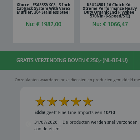
Xforce - ESAS3SVKCS - 3 Inch
KSU24501-1A Clutch Kit -
Cat-Back System With Varex
Xtreme Performance Heavy
In winkelwagen
In winkelwagen
Muffler, 304 Stainless Steel
Duty Organic Incl Flywheel
570Nm (6-Speed/STI)
Nu: € 1982,00
Nu: € 1066,47
GRATIS VERZENDING BOVEN € 250,- (NL-BE-LU)
Onze klanten waarderen onze diensten en producten gemiddeld me
Eddie
geeft Fine Line Imports een
10/10
31/07/2026 | De producten werden snel verzonden, 
aan de eisen!