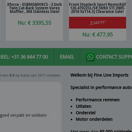
Xforce - ESBMG80VKCS - 3 Inch
Front Stoptech Sport Remschijf
Twin Cat-Back System Varex
126.47022SL/SR (WRX STI 2005-
In winkelwagen
In winkelwagen
Muffler, 304 Stainless Steel
2018 5x114.3) Clearance Sale!
Nu: € 3395,55
€ 527,71
Nu: € 477,95
BEL: +31 36 844 77 00
EMAIL
CONTACT SUPP
Welkom bij Fine Line Imports
t een
9.3
op basis van 2671 reviews.
Specialist in performance auto
Performance remmen
Uitlaten
Peter
geeft Fine Line Imports
Onderstel
goed verpakt en voldoen
28/07/2026 | Snel verzonden e
Motor onderdelen
aanrader dus.
Met meer dan
85.000 originel