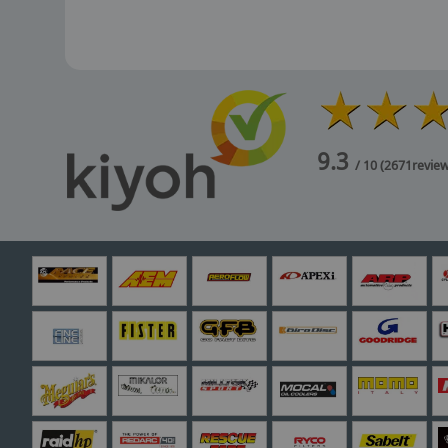
9.3
/ 10
(
2671
revie