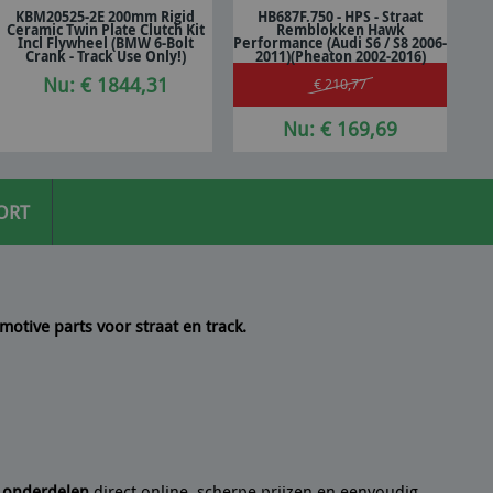
KBM20525-2E 200mm Rigid
HB687F.750 - HPS - Straat
Ceramic Twin Plate Clutch Kit
Remblokken Hawk
In winkelwagen
In winkelwagen
Incl Flywheel (BMW 6-Bolt
Performance (Audi S6 / S8 2006-
Crank - Track Use Only!)
2011)(Pheaton 2002-2016)
Nu: € 1844,31
€ 210,77
Nu: € 169,69
ORT
motive parts voor straat en track.
 een
10/10
Seyedmo
n artikel helemaal volgens de beschrijving. Een
21/07/2
e onderdelen
direct online, scherpe prijzen en eenvoudig