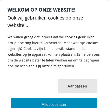
WELKOM OP ONZE WEBSITE!
Contact
Home
Categories
€
0,00
account
Zoek
Ook wij gebruiken cookies op onze
WHATSAPP ONS VOOR SNELLE VRAGEN EN ANTWOORDEN :)
website...
We willen graag dat je weet dat we cookies gebruiken
om je ervaring hier te verbeteren. Maar wat zijn cookies
eigenlijk? Cookies zijn kleine tekstbestanden die
websites op je apparaat kunnen plaatsen. Ze helpen ons
WHITELINE BSR49XZ - SWAY BAR -
om de website beter te laten werken en om te begrijpen
22MM 3 POINT ADJUSTABLE
hoe mensen zoals jij onze site gebruiken.
6 van 8
MENU
Aanpassen
Alles toestaan