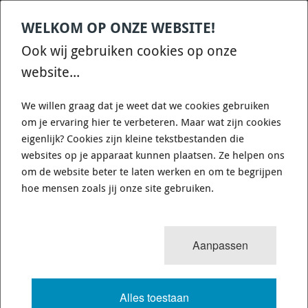
WELKOM OP ONZE WEBSITE!
Contact
Home
Categories
€
0,00
account
Zoek
Ook wij gebruiken cookies op onze
WHATSAPP ONS VOOR SNELLE VRAGEN EN ANTWOORDEN :)
website...
We willen graag dat je weet dat we cookies gebruiken
om je ervaring hier te verbeteren. Maar wat zijn cookies
eigenlijk? Cookies zijn kleine tekstbestanden die
websites op je apparaat kunnen plaatsen. Ze helpen ons
0
resultaten
Sorteren op:
om de website beter te laten werken en om te begrijpen
SUBARU WRX STI 2003-2005 BLOBEYE
hoe mensen zoals jij onze site gebruiken.
VOLLEDIGE TEKST
Aanpassen
Alles toestaan