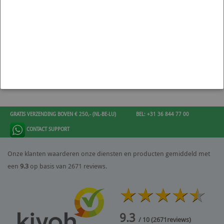
MOTORISCHE ONDERDELEN
EXTERIEUR SUBARU WRX STI
SUBARU WRX STI 2003-2005
2003-2005
BLOBEYE
GRATIS VERZENDING BOVEN € 250,- (NL-BE-LU)
BEL: +31 36 844 77 00
CONTACT SUPPORT
Onze klanten waarderen onze diensten en producten gemiddeld met
een
9.3
op basis van 2671 reviews.
9.3
/ 10
(
2671
reviews)