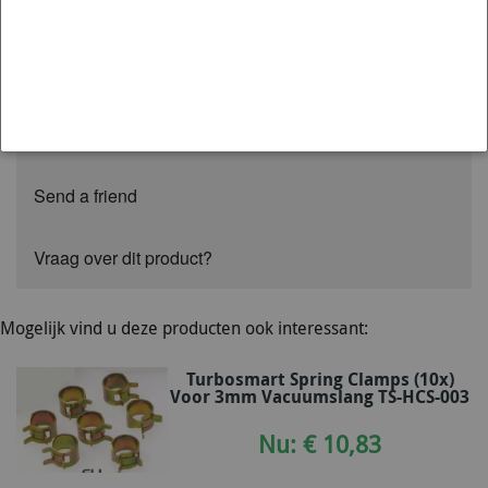
Prijs : per meter
Altijd uit voorraad leverbaar
Reviews
Send a friend
Vraag over dit product?
Mogelijk vind u deze producten ook interessant:
Turbosmart Spring Clamps (10x)
Voor 3mm Vacuumslang TS-HCS-003
Nu: € 10,83