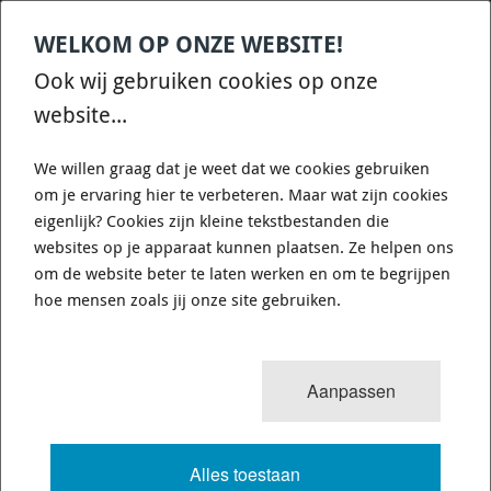
WELKOM OP ONZE WEBSITE!
Contact
Home
Categories
€
0,00
account
Zoek
Ook wij gebruiken cookies op onze
WHATSAPP ONS VOOR SNELLE VRAGEN EN ANTWOORDEN :)
website...
We willen graag dat je weet dat we cookies gebruiken
om je ervaring hier te verbeteren. Maar wat zijn cookies
eigenlijk? Cookies zijn kleine tekstbestanden die
websites op je apparaat kunnen plaatsen. Ze helpen ons
VIPER PERFORMANCE SILICONE
om de website beter te laten werken en om te begrijpen
VACUUM SLANG 3MM ROOD
hoe mensen zoals jij onze site gebruiken.
11 van 36
MENU
Aanpassen
Alles toestaan