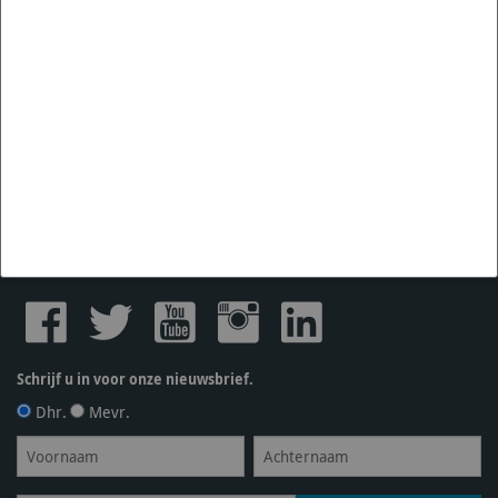
Walmolenstraat 33-35
1333 BZ
Almere Buiten
Nederland
Tel:
+31 36 844 77 00
E:
support@fineline-imports.nl
KVKnr: 17219001
BTWnr:
NL001683722B12
PROFITEER VAN DE SCHERPSTE AANBIEDINGEN
Schrijf u in voor onze nieuwsbrief.
Dhr.
Mevr.