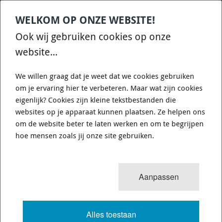
WELKOM OP ONZE WEBSITE!
Contact
Home
Categories
€
0,00
account
Zoek
Ook wij gebruiken cookies op onze
WHATSAPP ONS VOOR SNELLE VRAGEN EN ANTWOORDEN :)
website...
We willen graag dat je weet dat we cookies gebruiken
om je ervaring hier te verbeteren. Maar wat zijn cookies
eigenlijk? Cookies zijn kleine tekstbestanden die
websites op je apparaat kunnen plaatsen. Ze helpen ons
0
resultaten
Sorteren op:
om de website beter te laten werken en om te begrijpen
INTERCOOLER PIPE CLAMPS
hoe mensen zoals jij onze site gebruiken.
(ALUMINIUM )
Aanpassen
VOLLEDIGE TEKST
Alles toestaan