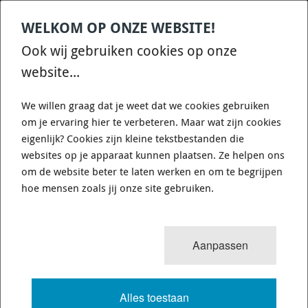
WELKOM OP ONZE WEBSITE!
Contact
Home
Categories
€
0,00
account
Zoek
Ook wij gebruiken cookies op onze
WHATSAPP ONS VOOR SNELLE VRAGEN EN ANTWOORDEN :)
website...
We willen graag dat je weet dat we cookies gebruiken
om je ervaring hier te verbeteren. Maar wat zijn cookies
eigenlijk? Cookies zijn kleine tekstbestanden die
websites op je apparaat kunnen plaatsen. Ze helpen ons
16
resultaten
Sorteren op:
om de website beter te laten werken en om te begrijpen
PHILIPS GLOEI LAMPEN -
hoe mensen zoals jij onze site gebruiken.
AUTOMOTIVE
Aanpassen
Hier vind u alle autolampen van Philips die Fine Line
Imports uit voorraad levert. Prijzen zijn per stuk!
Alles toestaan
T10, C5W, T4W, R5W, R10W, P21/5W, P21/4W,