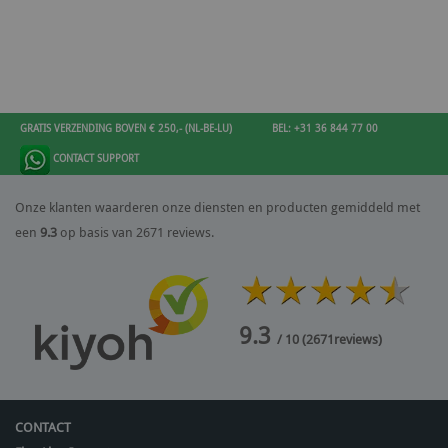
GRATIS VERZENDING BOVEN € 250,- (NL-BE-LU)
BEL: +31 36 844 77 00
CONTACT SUPPORT
Onze klanten waarderen onze diensten en producten gemiddeld met
een
9.3
op basis van 2671 reviews.
9.3
/ 10
(
2671
reviews)
CONTACT