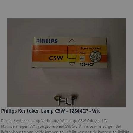
Philips Kenteken Lamp C5W - 12844CP - Wit
Philips Kenteken Lamp Verlichting Wit Lamp: C5W Voltage: 12V
Nom.vermogen 5W Type grondplaat SV8.5-8 Om ervoor te zorgen dat
lichtopbrengst van beide lampen gelijk blijft, vervang de lampen gelijktijdig.