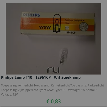
Philips Lamp T10 - 12961CP - Wit Steeklamp
Toepassing: Achterlicht Toepassing: Kentekenlicht Toepassing: Parkeerlicht
Toepassing: Zijknipperlicht Type: W5W Type: T10 Wattage: 5W Aantal: 1
Voltage: 12V
€ 0,83