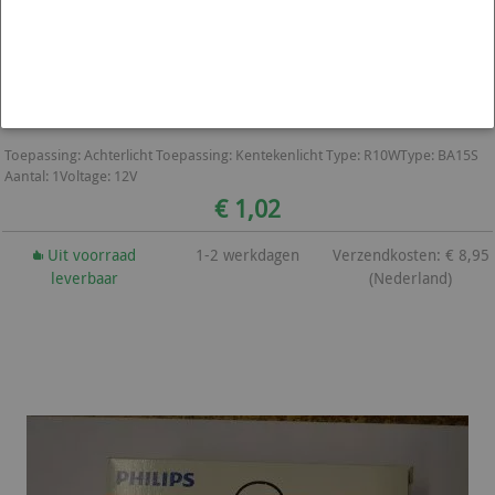
Philips Lamp R10W - 12814CP - Wit
Toepassing: Achterlicht Toepassing: Kentekenlicht Type: R10WType: BA15S
Aantal: 1Voltage: 12V
€ 1,02
Uit voorraad
1-2 werkdagen
Verzendkosten: € 8,95
leverbaar
(Nederland)