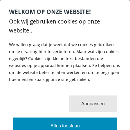
WELKOM OP ONZE WEBSITE!
Contact
Home
Categories
€
0,00
account
Zoek
Ook wij gebruiken cookies op onze
WHATSAPP ONS VOOR SNELLE VRAGEN EN ANTWOORDEN :)
website...
We willen graag dat je weet dat we cookies gebruiken
om je ervaring hier te verbeteren. Maar wat zijn cookies
eigenlijk? Cookies zijn kleine tekstbestanden die
websites op je apparaat kunnen plaatsen. Ze helpen ons
0
resultaten
Sorteren op:
om de website beter te laten werken en om te begrijpen
SILICONE SLANGEN - ALUMINIUM
hoe mensen zoals jij onze site gebruiken.
BUIZEN - KOPPELINGEN
Aanpassen
VOLLEDIGE TEKST
Alles toestaan