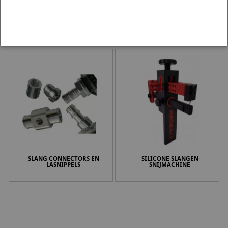
INTERCOOLER PIPE CLAMPS
SLANG AFDICHTPLUGGEN
(ALUMINIUM )
SLANG CONNECTORS EN
SILICONE SLANGEN
LASNIPPELS
SNIJMACHINE