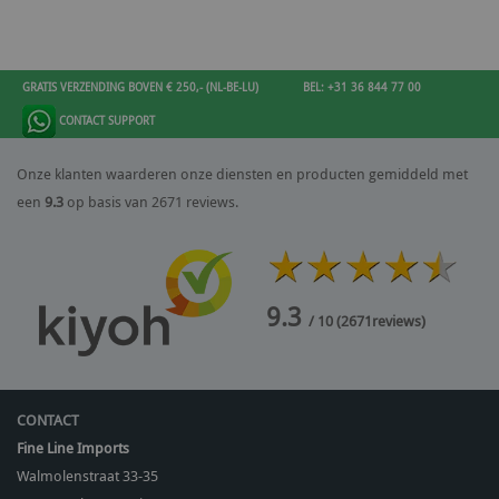
GRATIS VERZENDING BOVEN € 250,- (NL-BE-LU)
BEL: +31 36 844 77 00
CONTACT SUPPORT
Onze klanten waarderen onze diensten en producten gemiddeld met
een
9.3
op basis van 2671 reviews.
9.3
/ 10
(
2671
reviews)
CONTACT
Fine Line Imports
Walmolenstraat 33-35