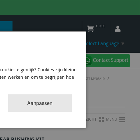
€
0,00
Select Language
▼
Contact Support
ookies eigenlijk? Cookies zijn kleine
aten werken en om te begrijpen hoe
HBACK
/
POLYURETHANE BUSHINGS & OVERIGE WRX/STI MY08/10
/
Aanpassen
OVERZICHT
MENU
EAR BUSHING KIT