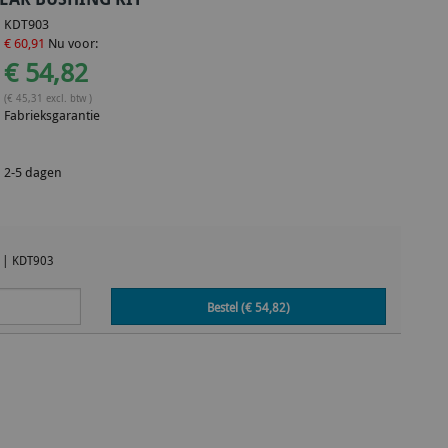
KDT903
€ 60,91
Nu voor:
€ 54,82
(€ 45,31 excl. btw )
Fabrieksgarantie
2-5 dagen
|
KDT903
Bestel (€
54,82
)