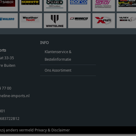
INFO
orts
Klantenservice &
at 33-35
Bestelinformatie
e Buiten
Ons Assortiment
4 77 00
eline-imports.nl
001
683722B12
enzij anders vermeld
Privacy & Disclaimer