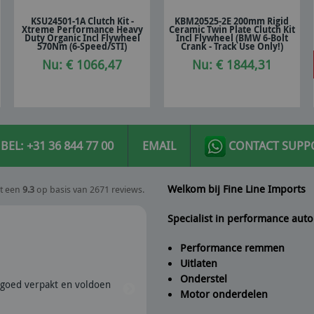
KSU24501-1A Clutch Kit -
KBM20525-2E 200mm Rigid
Xtreme Performance Heavy
Ceramic Twin Plate Clutch Kit
In winkelwagen
In winkelwagen
Duty Organic Incl Flywheel
Incl Flywheel (BMW 6-Bolt
570Nm (6-Speed/STI)
Crank - Track Use Only!)
Nu: € 1066,47
Nu: € 1844,31
BEL: +31 36 844 77 00
EMAIL
CONTACT SUPP
Welkom bij Fine Line Imports
t een
9.3
op basis van 2671 reviews.
Specialist in performance auto
Performance remmen
Uitlaten
Peter
geeft Fine Line Imports
Onderstel
goed verpakt en voldoen
28/07/2026 | Snel verzonden e
Motor onderdelen
aanrader dus.