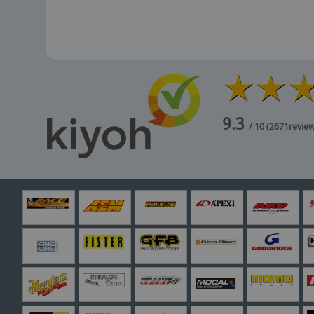
9.3
/ 10
(
2671
revie