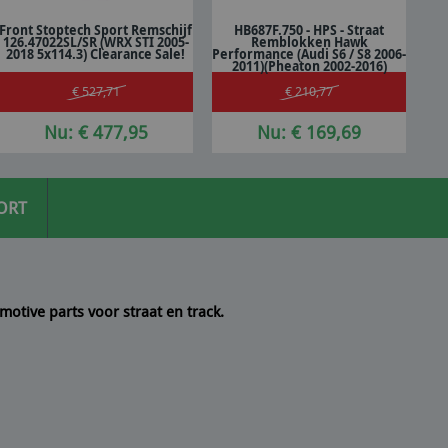
Front Stoptech Sport Remschijf
HB687F.750 - HPS - Straat
126.47022SL/SR (WRX STI 2005-
Remblokken Hawk
In winkelwagen
In winkelwagen
2018 5x114.3) Clearance Sale!
Performance (Audi S6 / S8 2006-
2011)(Pheaton 2002-2016)
€ 527,71
€ 210,77
Nu: € 477,95
Nu: € 169,69
ORT
motive parts voor straat en track.
 een
10/10
Seyedmo
n artikel helemaal volgens de beschrijving. Een
21/07/2