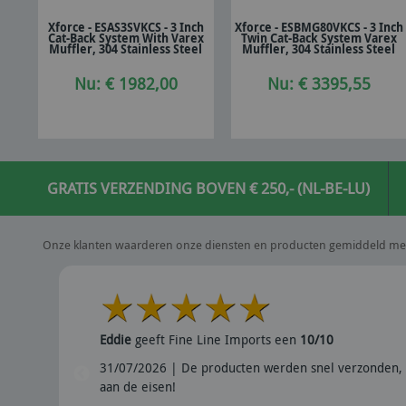
Xforce - ESAS3SVKCS - 3 Inch
Xforce - ESBMG80VKCS - 3 Inch
Cat-Back System With Varex
Twin Cat-Back System Varex
In winkelwagen
In winkelwagen
Muffler, 304 Stainless Steel
Muffler, 304 Stainless Steel
Nu: € 1982,00
Nu: € 3395,55
GRATIS VERZENDING BOVEN € 250,- (NL-BE-LU)
Onze klanten waarderen onze diensten en producten gemiddeld me
Eddie
geeft Fine Line Imports een
10/10
31/07/2026 | De producten werden snel verzonden, 
aan de eisen!