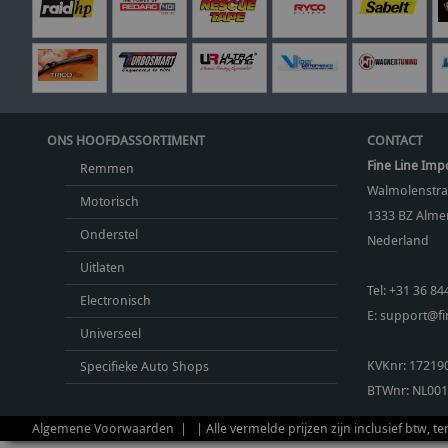
ONS HOOFDASSORTIMENT
CONTACT
Fine Line Imp
Remmen
Walmolenstra
Motorisch
1333 BZ
Almer
Onderstel
Nederland
Uitlaten
Tel:
+31 36 84
Electronisch
E:
support@fin
Universeel
KVKnr: 17219
Specifieke Auto Shops
BTWnr:
NL001
Algemene Voorwaarden
| | Alle vermelde prijzen zijn inclusief btw, t