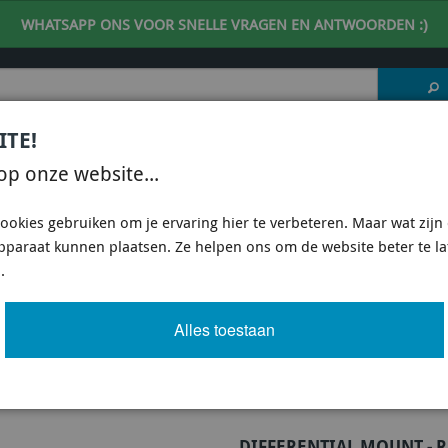
WHATSAPP ONS VOOR SNELLE VRAGEN EN ANTWOORDEN :)
ITE!
 DESKUNDIG ADVIES
| support@fineline-imports.nl
op onze website...
ISCH
UNIVERSEEL
SPECIFIEKE AUTO SHOPS
ookies gebruiken om je ervaring hier te verbeteren. Maar wat zijn c
apparaat kunnen plaatsen. Ze helpen ons om de website beter te l
2008-2010 HATCHBACK
/
ONDERSTEL ONDERDELEN SUBARU WRX STI 2008-2010 HATC
.
L MOUNT - REAR BUSHING KIT
Alles toestaan
Artikel
4 van 12
DIFFERENTIAL MOUNT - R