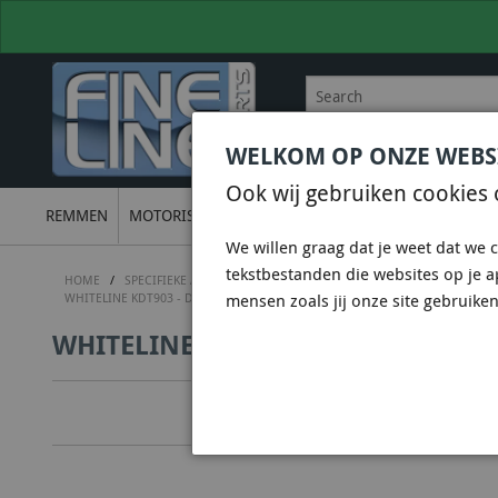
WELKOM OP ONZE WEBS
BEL
+31 36 844 77 00
VOOR
Ook wij gebruiken cookies 
REMMEN
MOTORISCH
ONDERSTEL
UITLATEN
ELECTRON
We willen graag dat je weet dat we c
tekstbestanden die websites op je 
HOME
/
SPECIFIEKE AUTO SHOPS
/
SUBARU SHOP
/
SUBARU WRX STI 
WHITELINE KDT903 - DIFFERENTIAL MOUNT - REAR BUSHING KIT
mensen zoals jij onze site gebruiken
WHITELINE KDT903 - DIFFERENTIA