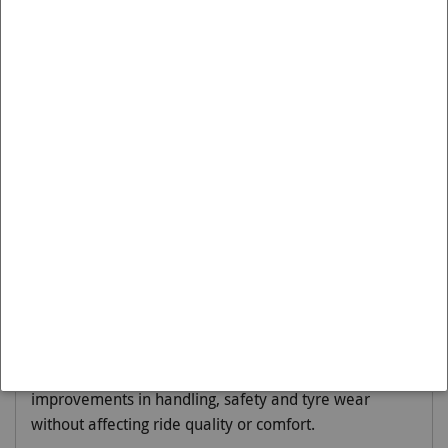
Artikelnummer BSR49XXZ is passend op de:
Merk:
SUBARU
Model:
LIBERTY
Variant:
2015-2020 | BN, BS
Moet worden gemonteerd op:
Rear
Engineered to 'Activate More Grip', sway bars are
principally designed to reduce body roll or sway. By
reducing body roll, lateral loads are spread more
evenly across the tyres thereby increasing cornering
grip and improving outright performance. This
Whiteline 24mm 3 point adjustable sway bar = more
grip = better handling = outright performance - it's the
best dollar for dollar handling improvement you can
make to your vehicle. In fact, benefits extend to
improvements in handling, safety and tyre wear
without affecting ride quality or comfort.