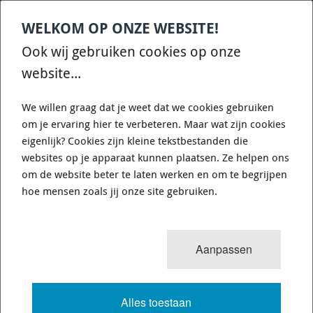
WELKOM OP ONZE WEBSITE!
Contact
Home
Categories
€
0,00
account
Zoek
Ook wij gebruiken cookies op onze
WHATSAPP ONS VOOR SNELLE VRAGEN EN ANTWOORDEN :)
website...
We willen graag dat je weet dat we cookies gebruiken
om je ervaring hier te verbeteren. Maar wat zijn cookies
eigenlijk? Cookies zijn kleine tekstbestanden die
websites op je apparaat kunnen plaatsen. Ze helpen ons
WHITELINE BSR49XXZ - SWAY BAR -
om de website beter te laten werken en om te begrijpen
24MM 3 POINT ADJUSTABLE
hoe mensen zoals jij onze site gebruiken.
5 van 8
MENU
Aanpassen
Alles toestaan