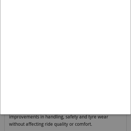
Artikelnummer BSR49XXZ is passend op de:
Merk:
SUBARU
Model:
IMPREZA
Variant:
2011-2016 | GJ, GP
Moet worden gemonteerd op:
Rear
Engineered to 'Activate More Grip', sway bars are
principally designed to reduce body roll or sway. By
reducing body roll, lateral loads are spread more
evenly across the tyres thereby increasing cornering
grip and improving outright performance. This
Whiteline 24mm 3 point adjustable sway bar = more
grip = better handling = outright performance - it's the
best dollar for dollar handling improvement you can
make to your vehicle. In fact, benefits extend to
improvements in handling, safety and tyre wear
without affecting ride quality or comfort.