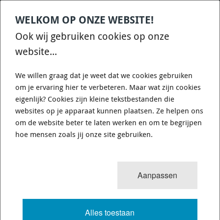
WELKOM OP ONZE WEBSITE!
Contact
Home
Categories
€
0,00
account
Zoek
Ook wij gebruiken cookies op onze
WHATSAPP ONS VOOR SNELLE VRAGEN EN ANTWOORDEN :)
website...
We willen graag dat je weet dat we cookies gebruiken
om je ervaring hier te verbeteren. Maar wat zijn cookies
eigenlijk? Cookies zijn kleine tekstbestanden die
websites op je apparaat kunnen plaatsen. Ze helpen ons
WHITELINE BSR49XXZ - SWAY BAR -
om de website beter te laten werken en om te begrijpen
24MM 3 POINT ADJUSTABLE
hoe mensen zoals jij onze site gebruiken.
5 van 8
MENU
Aanpassen
Alles toestaan