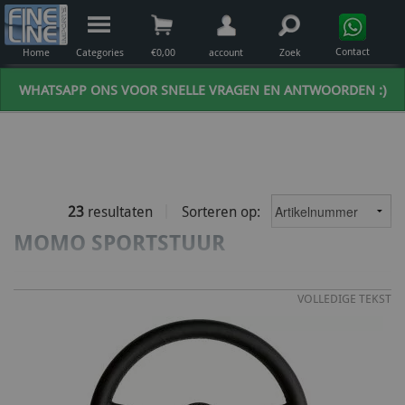
Contact
Home
Categories
€
0,00
account
Zoek
WHATSAPP ONS VOOR SNELLE VRAGEN EN ANTWOORDEN :)
23
resultaten
Sorteren op:
MOMO SPORTSTUUR
VOLLEDIGE TEKST