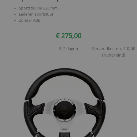
Sportstuur Ø 320 mm
Lederen sportstuur
Zonder ABE
€ 275,00
3-7 dagen
Verzendkosten: € 0,00
(Nederland)