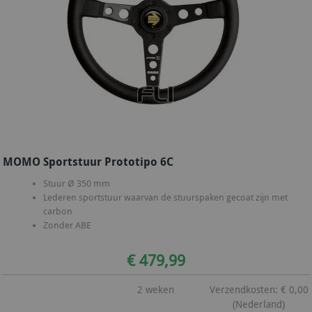
MOMO Sportstuur Prototipo 6C
Stuur Ø 350 mm
Lederen sportstuur waarvan de stuurspaken gecoat zijn met
carbon
Zonder ABE
€ 479,99
2 weken
Verzendkosten: € 0,00
(Nederland)