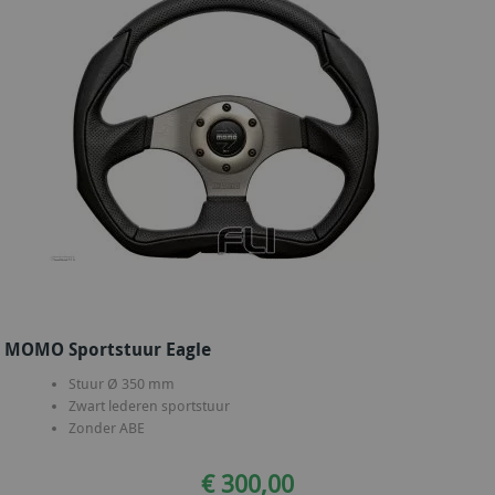
MOMO Sportstuur Eagle
Stuur Ø 350 mm
Zwart lederen sportstuur
Zonder ABE
€ 300,00