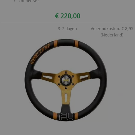
Zonder ABE
€ 220,00
3-7 dagen
Verzendkosten: € 8,95
(Nederland)