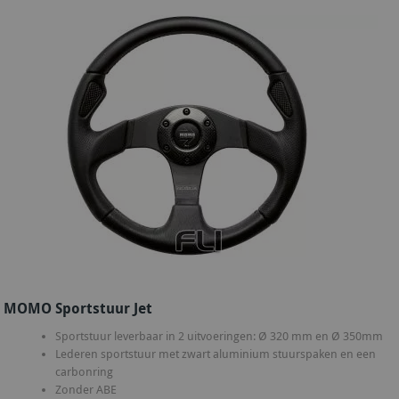
MOMO Sportstuur Jet
Sportstuur leverbaar in 2 uitvoeringen: Ø 320 mm en Ø 350mm
Lederen sportstuur met zwart aluminium stuurspaken en een
carbonring
Zonder ABE