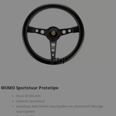
MOMO Sportstuur Prototipo
Stuur Ø 350 mm
Lederen sportstuur
Leverbaar met zwarte stuurspaken en aluminium kleurige
stuurspaken