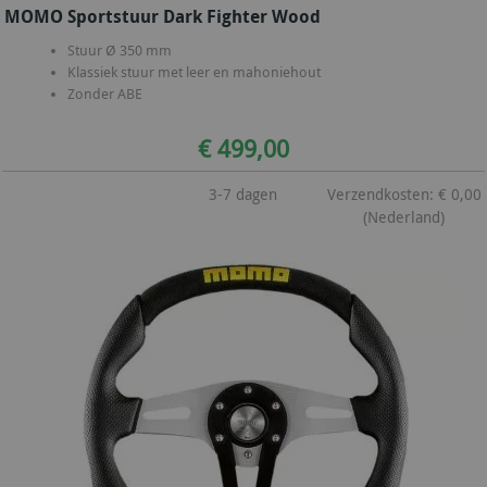
MOMO Sportstuur Dark Fighter Wood
Stuur Ø 350 mm
Klassiek stuur met leer en mahoniehout
Zonder ABE
€ 499,00
3-7 dagen
Verzendkosten: € 0,00
(Nederland)