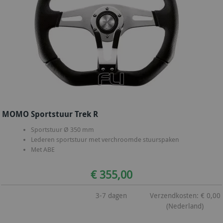
MOMO Sportstuur Trek R
Sportstuur Ø 350 mm
Lederen sportstuur met verchroomde stuurspaken
Met ABE
€ 355,00
3-7 dagen
Verzendkosten: € 0,00
(Nederland)