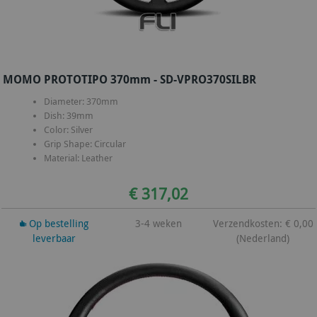
MOMO PROTOTIPO 370mm - SD-VPRO370SILBR
Diameter: 370mm
Dish: 39mm
Color: Silver
Grip Shape: Circular
Material: Leather
€ 317,02
Op bestelling
3-4 weken
Verzendkosten: € 0,00
leverbaar
(Nederland)