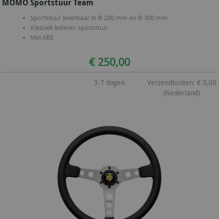
MOMO Sportstuur Team
Sportstuur leverbaar in Ø 280 mm en Ø 300 mm
Klassiek lederen sportstuur
Met ABE
€ 250,00
3-7 dagen
Verzendkosten: € 0,00
(Nederland)