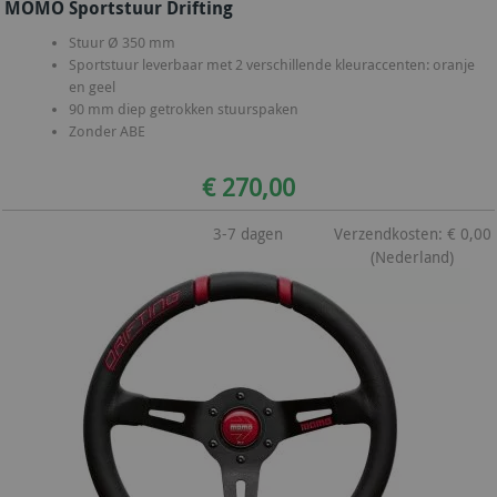
MOMO Sportstuur Drifting
Stuur Ø 350 mm
Sportstuur leverbaar met 2 verschillende kleuraccenten: oranje
en geel
90 mm diep getrokken stuurspaken
Zonder ABE
€ 270,00
3-7 dagen
Verzendkosten: € 0,00
(Nederland)