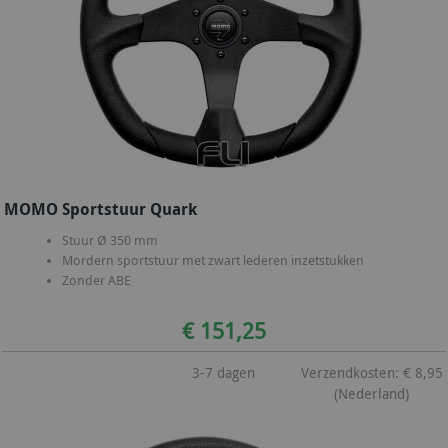
MOMO Sportstuur Quark
Stuur Ø 350 mm
Mordern sportstuur met zwart lederen inzetstukken
Zonder ABE
€ 151,25
3-7 dagen
Verzendkosten: € 8,95
(Nederland)