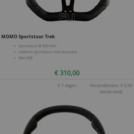
MOMO Sportstuur Trek
Sportstuur Ø 350 mm
Lederen sportstuur met alcantara
Met ABE
€ 310,00
3-7 dagen
Verzendkosten: € 0,00
(Nederland)