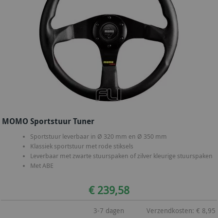
MOMO Sportstuur Tuner
Sportstuur leverbaar in Ø 320 mm en Ø 350 mm
Klassiek sportstuur met rode stiksels
Leverbaar met zwarte stuurspaken of zilver kleurige stuurspaken
Met ABE
€ 239,58
3-7 dagen
Verzendkosten: € 8,95