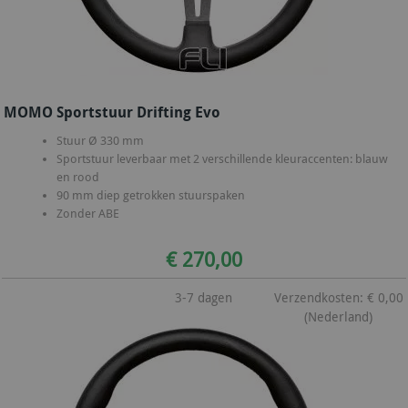
MOMO Sportstuur Drifting Evo
Stuur Ø 330 mm
Sportstuur leverbaar met 2 verschillende kleuraccenten: blauw
en rood
90 mm diep getrokken stuurspaken
Zonder ABE
€ 270,00
3-7 dagen
Verzendkosten: € 0,00
(Nederland)