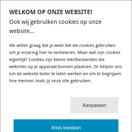
MOMO Sportstuur Millenium Sport Stuur Ø 350 mm Zonder ABE
€ 324,00
WELKOM OP ONZE WEBSITE!
Ook wij gebruiken cookies op onze
3-7 dagen
Verzendkosten: € 0,00
(Nederland)
website...
We willen graag dat je weet dat we cookies gebruiken
om je ervaring hier te verbeteren. Maar wat zijn cookies
eigenlijk? Cookies zijn kleine tekstbestanden die
websites op je apparaat kunnen plaatsen. Ze helpen ons
om de website beter te laten werken en om te begrijpen
hoe mensen zoals jij onze site gebruiken.
Aanpassen
Alles toestaan