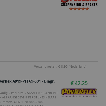
Verzendkosten: € 8,95 (Nederland)
erflex A919-PFF69-501 - Diagr.
€ 42,25
dig: 2 Pack Size: 2 STAAT ER 2,3,4 enz PER
N ALS AANGEGEVEN, PER STUK IS HELAAS
M nummers: OEM 1 :20204AG000 /