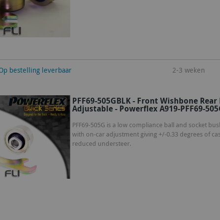
winkelwagen
Op bestelling leverbaar
2-3 weken
PFF69-505GBLK - Front Wishbone Rear B
Adjustable - Powerflex A919-PFF69-505G
PFF69-505G is a low compliance ball and socket bush
with on-car adjustment giving +/-0.33 degrees of ca
reduced understeer.