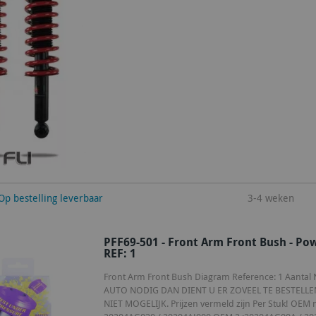
winkelwagen
Op bestelling leverbaar
3-4 weken
PFF69-501 - Front Arm Front Bush - Pow
REF: 1
Front Arm Front Bush Diagram Reference: 1 Aantal No
AUTO NODIG DAN DIENT U ER ZOVEEL TE BESTELLE
NIET MOGELIJK. Prijzen vermeld zijn Per Stuk! OE