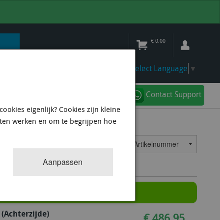
€
0,00
Select Language
▼
Contact Support
ookies eigenlijk? Cookies zijn kleine
aten werken en om te begrijpen hoe
73
resultaten
Sorteren op:
Aanpassen
 (achterzijde)
€ 486,95