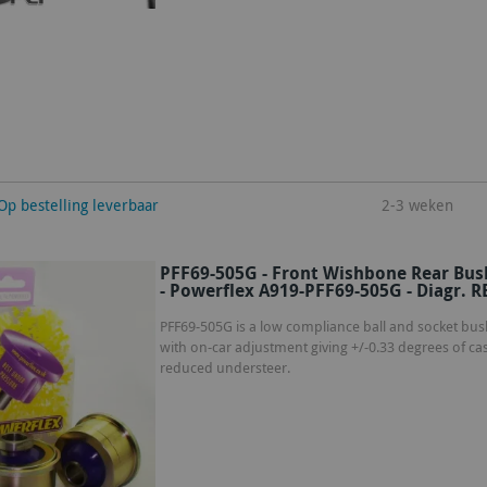
winkelwagen
Op bestelling leverbaar
2-3 weken
PFF69-505G - Front Wishbone Rear Bush
- Powerflex A919-PFF69-505G - Diagr. R
PFF69-505G is a low compliance ball and socket bush
with on-car adjustment giving +/-0.33 degrees of ca
reduced understeer.