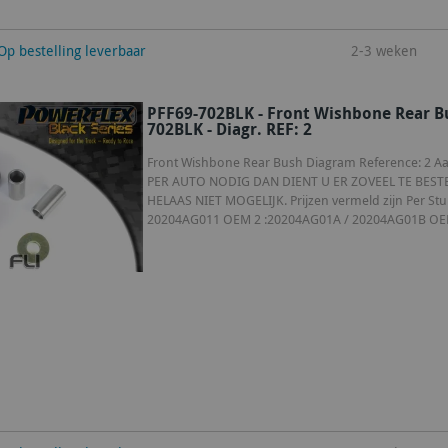
winkelwagen
Op bestelling leverbaar
2-3 weken
PFF69-702BLK - Front Wishbone Rear B
702BLK - Diagr. REF: 2
Front Wishbone Rear Bush Diagram Reference: 2 Aant
PER AUTO NODIG DAN DIENT U ER ZOVEEL TE BEST
HELAAS NIET MOGELIJK. Prijzen vermeld zijn Per 
20204AG011 OEM 2 :20204AG01A / 20204AG01B OEM