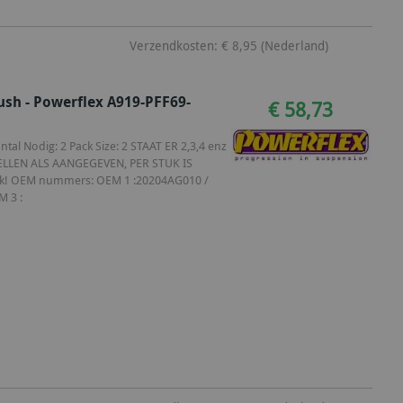
Verzendkosten: € 8,95 (Nederland)
ush - Powerflex A919-PFF69-
€ 58,73
al Nodig: 2 Pack Size: 2 STAAT ER 2,3,4 enz
ELLEN ALS AANGEGEVEN, PER STUK IS
Stuk! OEM nummers: OEM 1 :20204AG010 /
 3 :