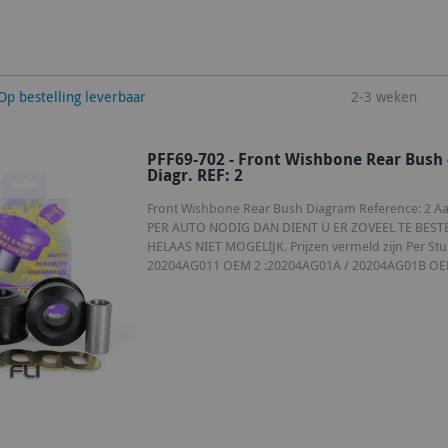
winkelwagen
Op bestelling leverbaar
2-3 weken
PFF69-702 - Front Wishbone Rear Bush 
Diagr. REF: 2
Front Wishbone Rear Bush Diagram Reference: 2 Aant
PER AUTO NODIG DAN DIENT U ER ZOVEEL TE BEST
HELAAS NIET MOGELIJK. Prijzen vermeld zijn Per 
20204AG011 OEM 2 :20204AG01A / 20204AG01B OEM