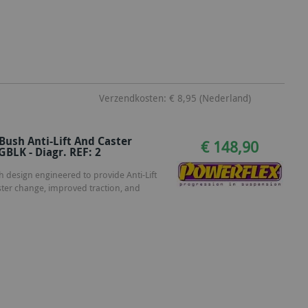
Verzendkosten: € 8,95 (Nederland)
ush Anti-Lift And Caster
€ 148,90
BLK - Diagr. REF: 2
 design engineered to provide Anti-Lift
ster change, improved traction, and