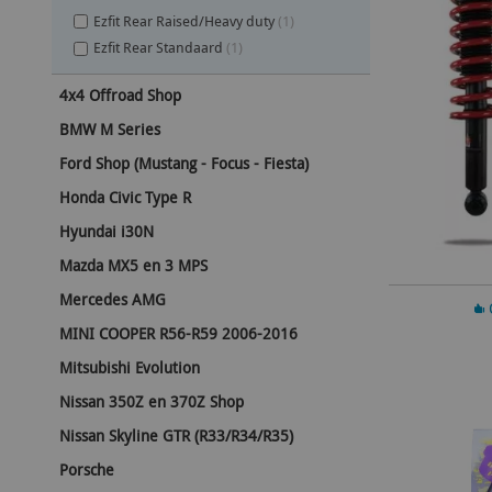
Ezfit Rear Raised/Heavy duty
(1)
Ezfit Rear Standaard
(1)
4x4 Offroad Shop
BMW M Series
Ford Shop (Mustang - Focus - Fiesta)
Honda Civic Type R
Hyundai i30N
Mazda MX5 en 3 MPS
Mercedes AMG
In 
MINI COOPER R56-R59 2006-2016
Mitsubishi Evolution
Nissan 350Z en 370Z Shop
Nissan Skyline GTR (R33/R34/R35)
Porsche