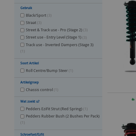
Gebruik
Black/Sport
(3)
Straat
(3)
Street & Track use - Pro (Stage 2)
(3)
Street use - Entry Level (Stage 1)
(3)
Track use - Inverted Dampers (Stage 3)
(1)
Soort Artikel
Roll Centre/Bump Steer
(1)
Artikelgroep
Chassis control
(1)
In 
Wat zoekt u?
Pedders EziFit Strut (Red Spring)
(1)
Pedders Rubber Bush (2 Bushes Per Pack)
(1)
Schroefset/Ezfit