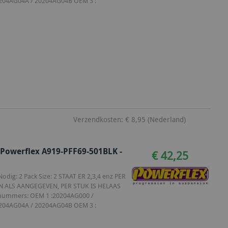
204AG04A / 20204AG04B OEM 3 :
Verzendkosten: € 8,95 (Nederland)
 Powerflex A919-PFF69-501BLK -
€ 42,25
dig: 2 Pack Size: 2 STAAT ER 2,3,4 enz PER
N ALS AANGEGEVEN, PER STUK IS HELAAS
M nummers: OEM 1 :20204AG000 /
204AG04A / 20204AG04B OEM 3 :