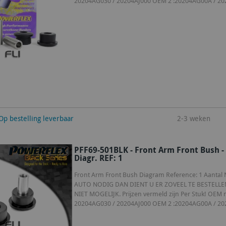
20204AG030 / 20204AJ000 OEM 2 :20204AG00A / 20
winkelwagen
Op bestelling leverbaar
2-3 weken
PFF69-501BLK - Front Arm Front Bush -
Diagr. REF: 1
Front Arm Front Bush Diagram Reference: 1 Aantal No
AUTO NODIG DAN DIENT U ER ZOVEEL TE BESTELLE
NIET MOGELIJK. Prijzen vermeld zijn Per Stuk! OE
20204AG030 / 20204AJ000 OEM 2 :20204AG00A / 20