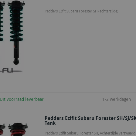
Pedders EZfit Subaru Forester SH (achterzijde)
winkelwagen
Uit voorraad leverbaar
1-2 werkdagen
Pedders Ezifit Subaru Forester SH/SJ/S
Tank
Pedders Ezifit Subaru Forester SH, Achterzijde verzwaar