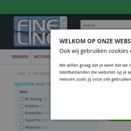
WELKOM OP ONZE WEBS
BEL
+31 36 844 77 00
VOOR
Ook wij gebruiken cookies 
REMMEN
MOTORISCH
ONDERSTEL
UITLATEN
ELECTRON
We willen graag dat je weet dat we c
tekstbestanden die websites op je 
HOME
/
SPECIFIEKE AUTO SHOPS
/
SUBARU SHOP
/
SUBARU FORESTER 
mensen zoals jij onze site gebruiken
Specifieke Auto Shops
ONDERS
Merk
2013-2
BC Racing
(7)
Pedders
(4)
PowerFlex
(6)
Gebruik 
SuperPro
(28)
Whiteline
(28)