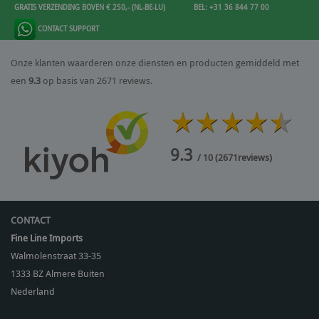
GRATIS VERZENDING BOVEN € 250,- (NL-BE-LU)
BEL: +31 36 844 77 00
CONTACT SUPPORT
Onze klanten waarderen onze diensten en producten gemiddeld met
een
9.3
op basis van 2671 reviews.
9.3
/ 10
(
2671
reviews)
CONTACT
Fine Line Imports
Walmolenstraat 33-35
1333 BZ
Almere Buiten
Nederland