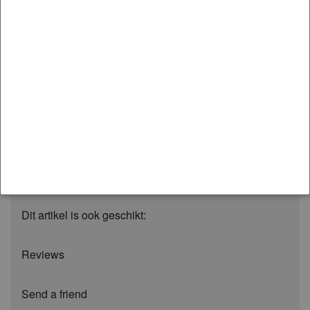
and tie rod ends. Raising the front roll-centre results in
a substantial increase to front roll resistance and a
significant reduction in suspension compression of the
outside front wheel during cornering. The result is
more even weight distribution and improved tyre
contact ultimately improving front end grip and
cornering speeds.
Extra informatie
Dit artikel is ook geschikt:
Reviews
Send a friend