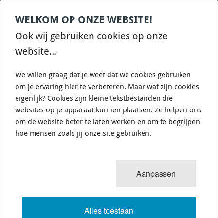
WELKOM OP ONZE WEBSITE!
Contact
Home
Categories
€
0,00
account
Zoek
Ook wij gebruiken cookies op onze
WHATSAPP ONS VOOR SNELLE VRAGEN EN ANTWOORDEN :)
website...
We willen graag dat je weet dat we cookies gebruiken
om je ervaring hier te verbeteren. Maar wat zijn cookies
eigenlijk? Cookies zijn kleine tekstbestanden die
websites op je apparaat kunnen plaatsen. Ze helpen ons
WHITELINE KCA313 - ROLL
om de website beter te laten werken en om te begrijpen
CENTRE/BUMP STEER - CORRECTION
hoe mensen zoals jij onze site gebruiken.
KIT
Aanpassen
649 van 3503
MENU
Alles toestaan