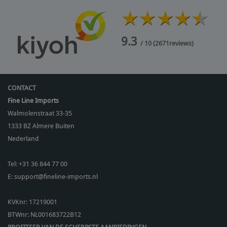
9.3
/ 10
(
2671
reviews)
CONTACT
Fine Line Imports
Walmolenstraat 33-35
1333 BZ
Almere Buiten
Nederland
Tel:
+31 36 844 77 00
E:
support@fineline-imports.nl
KVKnr: 17219001
BTWnr:
NL001683722B12