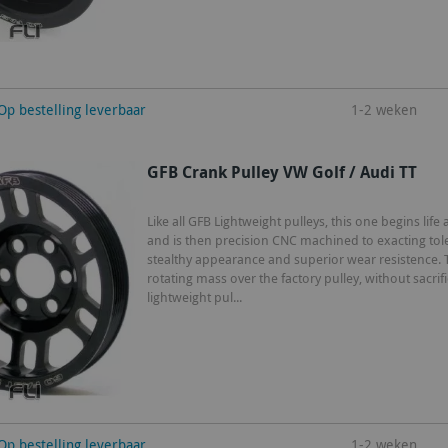
winkelwagen
Op bestelling leverbaar
1-2 weken
GFB Crank Pulley VW Golf / Audi TT
Like all GFB Lightweight pulleys, this one begins life 
and is then precision CNC machined to exacting tole
stealthy appearance and superior wear resistence. Th
rotating mass over the factory pulley, without sacrifici
lightweight pul...
winkelwagen
Op bestelling leverbaar
1-2 weken