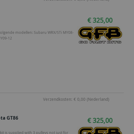
€ 325,00
e volgende modellen: Subaru WRX/STi MY08-
MY09-12
Verzendkosten: € 0,00 (Nederland)
ota GT86
€ 325,00
t is supplied with 3 pulleys not just for