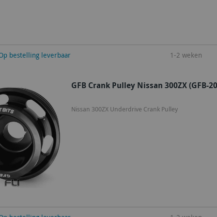
winkelwagen
Op bestelling leverbaar
1-2 weken
GFB Crank Pulley Nissan 300ZX (GFB-20
Nissan 300ZX Underdrive Crank Pulley