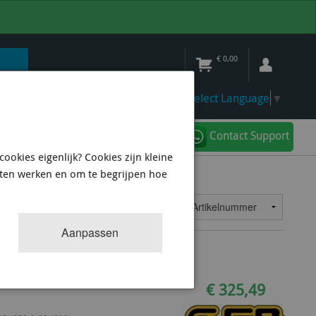
€
0,00
Select Language
▼
Contact Support
ookies eigenlijk? Cookies zijn kleine
aten werken en om te begrijpen hoe
11
resultaten
Sorteren op:
Aanpassen
e reduction of weight and accessory drag.
99-MY00 (GFB-2002)
€ 325,49