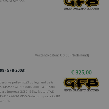
(4PK850 & 5PK820)
Verzendkosten: € 0,00 (Nederland)
98 (GFB-2003)
€ 325,00
rdrive pulley kitt (3 pulleys and belts
trol Motor AWD 1998/06-2001/04 Subaru
ubaru Impreza GC8C 155kw Motor AWD
 AWD 1994/3-1996/9 Subaru Impreza GC8D
C8D 1...