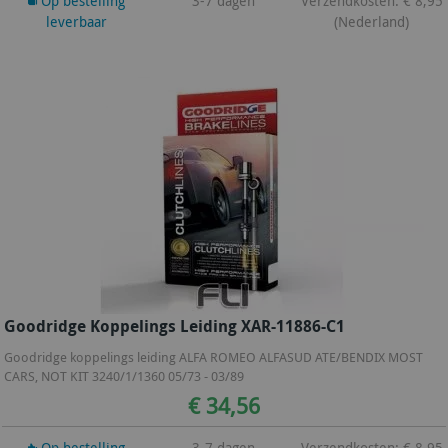
Op bestelling
3-7 dagen
Verzendkosten: € 8,95
leverbaar
(Nederland)
Goodridge Koppelings Leiding XAR-11886-C1
Goodridge koppelings leiding ALFA ROMEO ALFASUD ATE/BENDIX MOST
CARS, NOT KIT 3240/1/1360 05/73 - 03/89
€ 34,56
Op bestelling
3-7 dagen
Verzendkosten: € 8,95