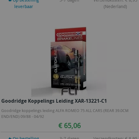
leverbaar
(Nederland)
Goodridge Koppelings Leiding XAR-13221-C1
Goodridge koppelings leiding ALFA ROMEO 75 ALL CARS (REAR 39.0CM
END/END) 09/88 - 04/92
€ 65,06
Op bestelling
3-7 dagen
Verzendkosten: € 8,95