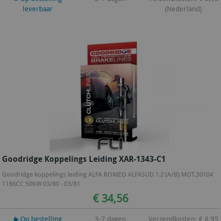
leverbaar
(Nederland)
Goodridge Koppelings Leiding XAR-1343-C1
Goodridge koppelings leiding ALFA ROMEO ALFASUD 1.2 (A/B) MOT.30104
1186CC 50KW 03/80 - 03/81
€ 34,56
Op bestelling
3-7 dagen
Verzendkosten: € 8,95