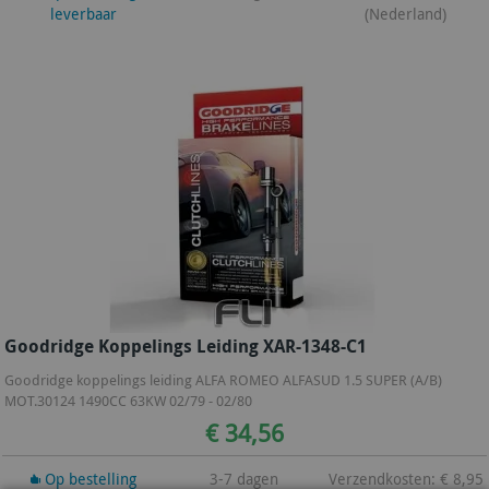
leverbaar
(Nederland)
Goodridge Koppelings Leiding XAR-1348-C1
Goodridge koppelings leiding ALFA ROMEO ALFASUD 1.5 SUPER (A/B)
MOT.30124 1490CC 63KW 02/79 - 02/80
€ 34,56
Op bestelling
3-7 dagen
Verzendkosten: € 8,95