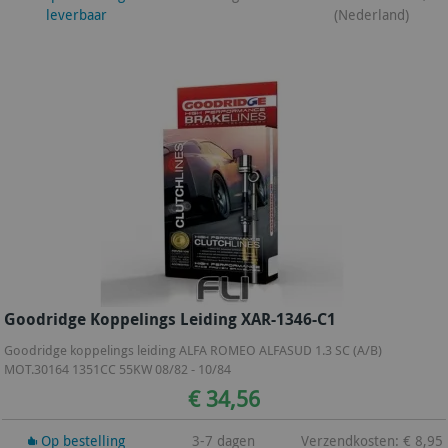
leverbaar
(Nederland)
Goodridge Koppelings Leiding XAR-1346-C1
Goodridge koppelings leiding ALFA ROMEO ALFASUD 1.3 SC (A/B)
MOT.30164 1351CC 55KW 08/82 - 10/84
€ 34,56
Op bestelling
3-7 dagen
Verzendkosten: € 8,95