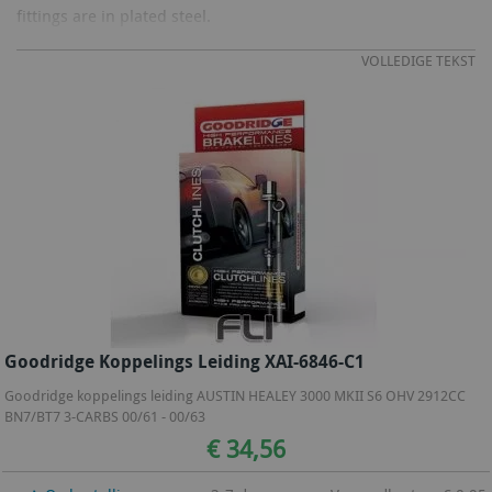
fittings are in plated steel.
VOLLEDIGE TEKST
Goodridge Koppelings Leiding XAI-6846-C1
Goodridge koppelings leiding AUSTIN HEALEY 3000 MKII S6 OHV 2912CC
BN7/BT7 3-CARBS 00/61 - 00/63
€ 34,56