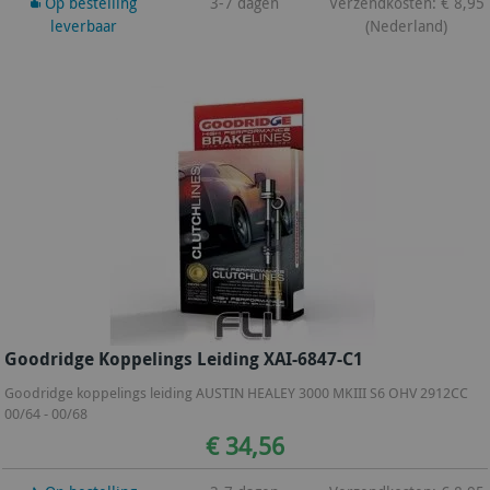
Op bestelling
3-7 dagen
Verzendkosten: € 8,95
leverbaar
(Nederland)
Goodridge Koppelings Leiding XAI-6847-C1
Goodridge koppelings leiding AUSTIN HEALEY 3000 MKIII S6 OHV 2912CC
00/64 - 00/68
€ 34,56