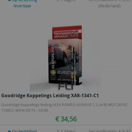
leverbaar
(Nederland)
Goodridge Koppelings Leiding XAR-1341-C1
Goodridge koppelings leiding ALFA ROMEO ALFASUD 1.2 (A/B) MOT.30102
1186CC 46KW 05/73 - 03/80
€ 34,56
Op bestelling
3-7 dagen
Verzendkosten: € 8,95