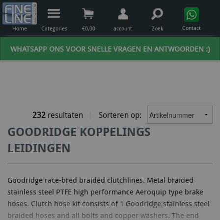
Contact
Home
Categories
€
0,00
account
Zoek
WHATSAPP ONS VOOR SNELLE VRAGEN EN ANTWOORDEN :)
232
resultaten
Sorteren op:
GOODRIDGE KOPPELINGS
LEIDINGEN
Goodridge race-bred braided clutchlines. Metal braided
stainless steel PTFE high performance Aeroquip type brake
hoses. Clutch hose kit consists of 1 Goodridge stainless steel
braided hoses and all bolts and copper washers. The end