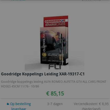
Goodridge Koppelings Leiding XAR-19317-C1
Goodridge koppelings leiding ALFA ROMEO ALFETTA GTV ALL CARS FRONT
HOSES 45CM 11/76 - 10/86
€ 85,15
Op bestelling
3-7 dagen
Verzendkosten: € 8,95
leverbaar
(Nederland)