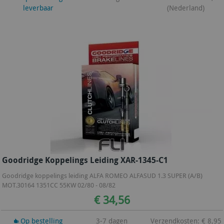
leverbaar
(Nederland)
Goodridge Koppelings Leiding XAR-1345-C1
Goodridge koppelings leiding ALFA ROMEO ALFASUD 1.3 SUPER (A/B)
MOT.30164 1351CC 55KW 02/80 - 08/82
€ 34,56
Op bestelling
3-7 dagen
Verzendkosten: € 8,95