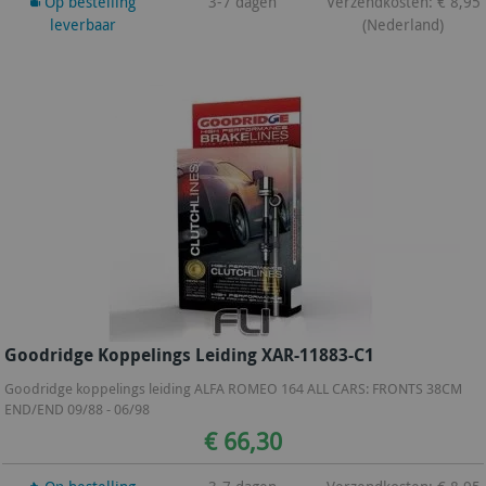
Op bestelling
3-7 dagen
Verzendkosten: € 8,95
leverbaar
(Nederland)
Goodridge Koppelings Leiding XAR-11883-C1
Goodridge koppelings leiding ALFA ROMEO 164 ALL CARS: FRONTS 38CM
END/END 09/88 - 06/98
€ 66,30