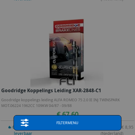
Goodridge Koppelings Leiding XAR-2848-C1
Goodridge koppelings leiding ALFA ROMEO 75 2.0 IE INJ TWINSPARK
MOT.06224 1962CC 109KW 04/87 - 09/88
€ 67,60
FILTERMENU
Op bestelling
3-7 dagen
Verzendkosten: € 8,95
leverbaar
(Nederland)