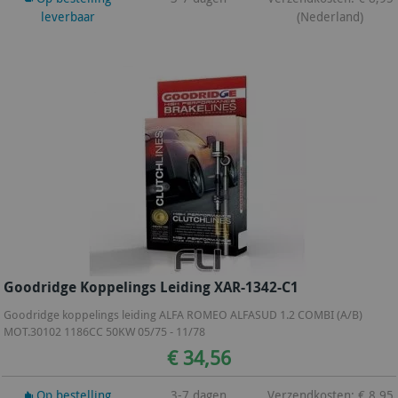
leverbaar
(Nederland)
Goodridge Koppelings Leiding XAR-1342-C1
Goodridge koppelings leiding ALFA ROMEO ALFASUD 1.2 COMBI (A/B)
MOT.30102 1186CC 50KW 05/75 - 11/78
€ 34,56
Op bestelling
3-7 dagen
Verzendkosten: € 8,95