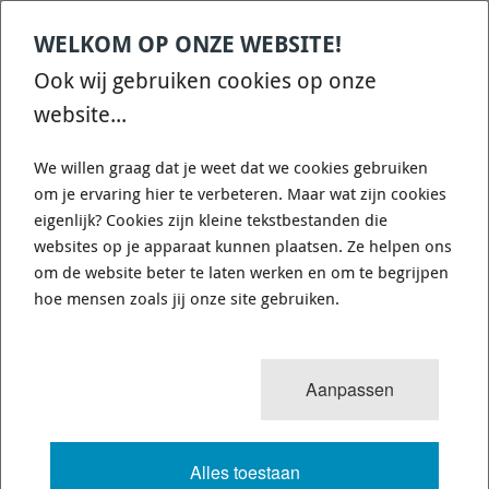
leverbaar
(Nederland)
WELKOM OP ONZE WEBSITE!
Ook wij gebruiken cookies op onze
website...
We willen graag dat je weet dat we cookies gebruiken
om je ervaring hier te verbeteren. Maar wat zijn cookies
eigenlijk? Cookies zijn kleine tekstbestanden die
websites op je apparaat kunnen plaatsen. Ze helpen ons
om de website beter te laten werken en om te begrijpen
hoe mensen zoals jij onze site gebruiken.
Goodridge Koppelings Leiding XAR-1349-C1
Goodridge koppelings leiding ALFA ROMEO ALFASUD 1.5 SUPER (A/B)
Aanpassen
MOT.30124 1490CC 63KW 03/80 - 08/82
€ 34,56
Alles toestaan
Op bestelling
3-7 dagen
Verzendkosten: € 8,95