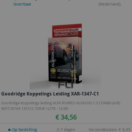
leverbaar
(Nederland)
Goodridge Koppelings Leiding XAR-1347-C1
Goodridge koppelings leiding ALFA ROMEO ALFASUD 1.3 COMBI (A/B)
MOT.30164 1351CC 55KW 12/78 - 12/80
€ 34,56
Op bestelling
3-7 dagen
Verzendkosten: € 8,95