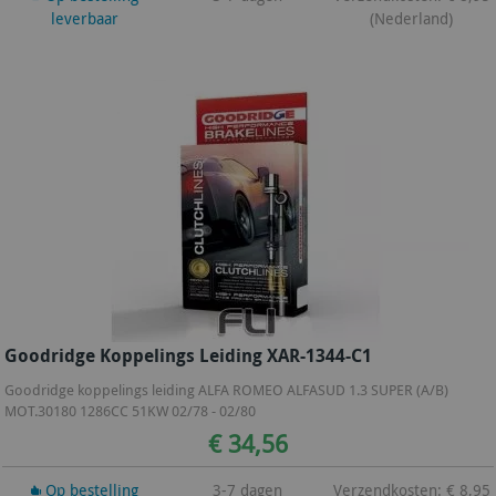
leverbaar
(Nederland)
Goodridge Koppelings Leiding XAR-1344-C1
Goodridge koppelings leiding ALFA ROMEO ALFASUD 1.3 SUPER (A/B)
MOT.30180 1286CC 51KW 02/78 - 02/80
€ 34,56
Op bestelling
3-7 dagen
Verzendkosten: € 8,95