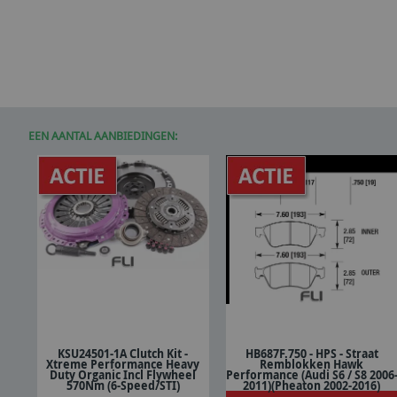
EEN AANTAL AANBIEDINGEN:
KSU24501-1A Clutch Kit -
HB687F.750 - HPS - Straat
Xtreme Performance Heavy
Remblokken Hawk
In winkelwagen
In winkelwagen
Duty Organic Incl Flywheel
Performance (Audi S6 / S8 2006
570Nm (6-Speed/STI)
2011)(Pheaton 2002-2016)