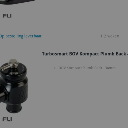
winkelwagen
Op bestelling leverbaar
1-2 weken
Turbosmart BOV Kompact Plumb Back 
BOV Kompact Plumb Back - 34mm