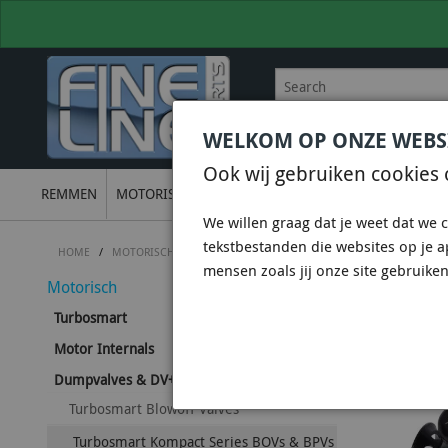
WELKOM OP ONZE WEBS
BEL
+31 36 844 77 00
VOOR
Ook wij gebruiken cookies 
REMMEN
MOTORISCH
ONDERSTEL
UITLATEN
ELECTRON
We willen graag dat je weet dat we c
tekstbestanden die websites op je 
HOME
/
MOTORISCH
/
DUMPVALVES & DV+ & DVX
/
TURBOSMART BLO
mensen zoals jij onze site gebruiken
Motorisch
TURBO
Turbosmart
Motor Internals
Dumpvalves & DV+ & DVX
Turbosmart Blowoff Valves
Turbosmart Kompact Series BOVs & BPVs