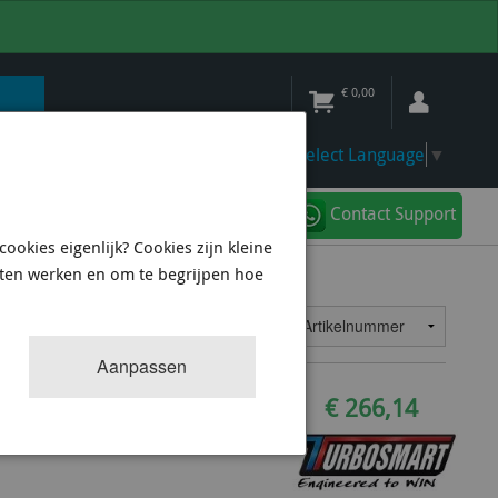
€
0,00
Select Language
▼
Contact Support
ookies eigenlijk? Cookies zijn kleine
aten werken en om te begrijpen hoe
U KOMPACT BOVS
8
resultaten
Sorteren op:
Aanpassen
san Juke,Pulsar SSS/Subaru WRX
€ 266,14