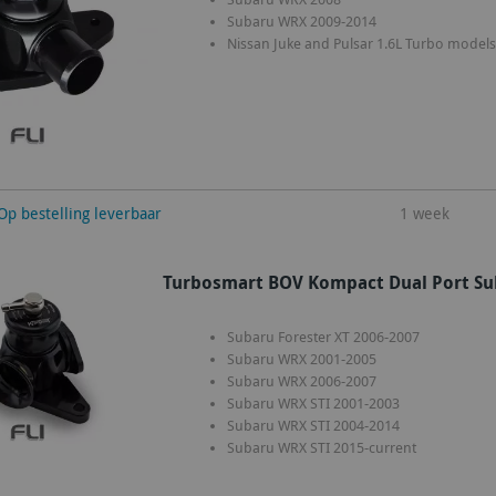
Subaru WRX 2009-2014
Nissan Juke and Pulsar 1.6L Turbo models
winkelwagen
Op bestelling leverbaar
1 week
Turbosmart BOV Kompact Dual Port Su
Subaru Forester XT 2006-2007
Subaru WRX 2001-2005
Subaru WRX 2006-2007
Subaru WRX STI 2001-2003
Subaru WRX STI 2004-2014
Subaru WRX STI 2015-current