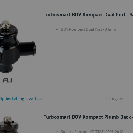
Turbosmart BOV Kompact Dual Port - 
BOV Kompact Dual Port - 34mm
winkelwagen
Op bestelling leverbaar
2-5 dagen
Turbosmart BOV Kompact Plumb Back -
Subaru Forester XT (EJ25) 2008-2012