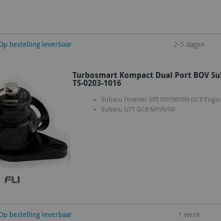
winkelwagen
Op bestelling leverbaar
2-5 dagen
Turbosmart Kompact Dual Port BOV Su
TS-0203-1016
Subaru Forester SF5 (MY98/00) GC8 Engin
Subaru GTT GC8 MY99/00
winkelwagen
Op bestelling leverbaar
1 week