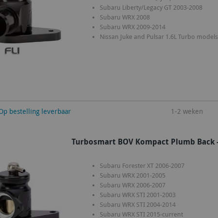
Subaru Liberty/Legacy GT 2003-2008
Subaru WRX 2008
Subaru WRX 2009-2014
Nissan Juke and Pulsar 1.6L Turbo models
winkelwagen
Op bestelling leverbaar
1-2 weken
Turbosmart BOV Kompact Plumb Back -
Subaru Forester XT 2006-2007
Subaru WRX 2001-2005
Subaru WRX 2006-2007
Subaru WRX STI 2001-2003
Subaru WRX STI 2004-2014
Subaru WRX STI 2015-current