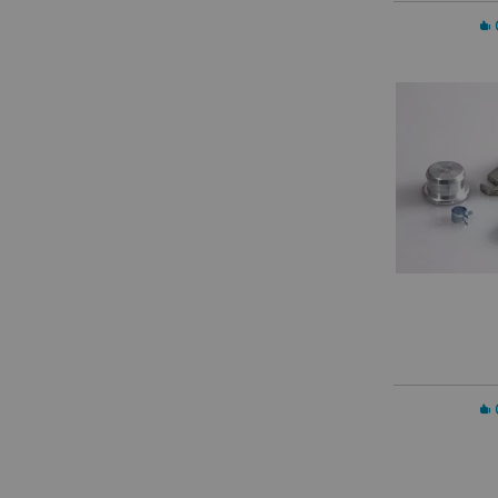
In 
In 