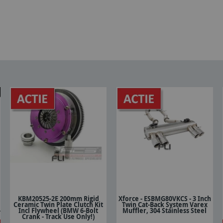
KBM20525-2E 200mm Rigid
Xforce - ESBMG80VKCS - 3 Inch
Ceramic Twin Plate Clutch Kit
Twin Cat-Back System Varex
In winkelwagen
In winkelwagen
-
Incl Flywheel (BMW 6-Bolt
Muffler, 304 Stainless Steel
Crank - Track Use Only!)