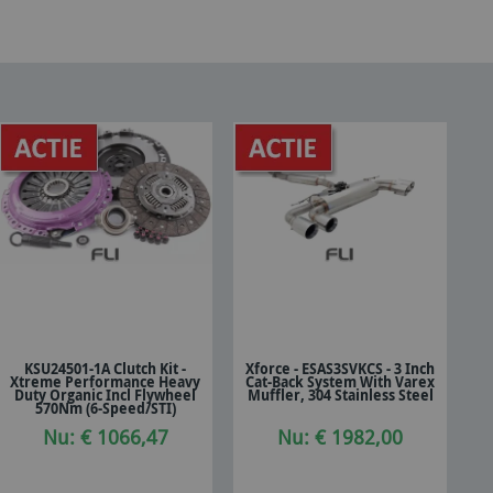
KSU24501-1A Clutch Kit -
Xforce - ESAS3SVKCS - 3 Inch
Xtreme Performance Heavy
Cat-Back System With Varex
In winkelwagen
In winkelwagen
Duty Organic Incl Flywheel
Muffler, 304 Stainless Steel
570Nm (6-Speed/STI)
Nu: € 1066,47
Nu: € 1982,00