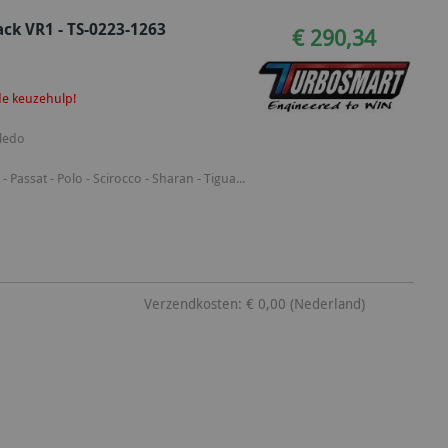
k VR1 - TS-0223-1263
€ 290,34
 de keuzehulp!
oledo
- Passat - Polo - Scirocco - Sharan - Tigua...
Verzendkosten: € 0,00 (Nederland)