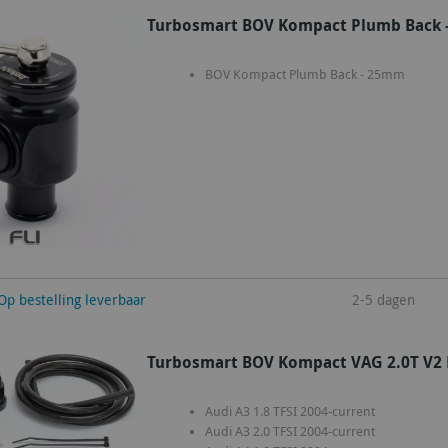
Turbosmart BOV Kompact Plumb Back 
BOV Kompact Plumb Back - 25mm
winkelwagen
Op bestelling leverbaar
2-5 dagen
Turbosmart BOV Kompact VAG 2.0T V2 
Audi A3 1.8 TFSI 2004-current
Audi A3 2.0 TFSI 2004-current