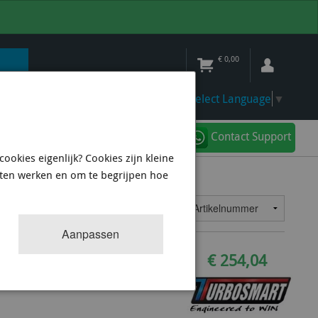
€
0,00
Select Language
▼
Contact Support
ookies eigenlijk? Cookies zijn kleine
aten werken en om te begrijpen hoe
KOMPACT BOVS
8
resultaten
Sorteren op:
Aanpassen
25mm TS-0203-1022
€ 254,04