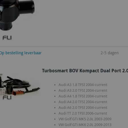
winkelwagen
Op bestelling leverbaar
2-5 dagen
Turbosmart BOV Kompact Dual Port 2.0
Audi A3 1.8 TFSI 2004-current
Audi A3 2.0 TFSI 2004-current
Audi A4 1.8 TFSI 2004-current
Audi A4 2.0 TFSI 2004-current
Audi A6 2.0 TFSI 2004-current
Audi TT 2.0 TFSI 2006-current
VW Golf GTi MK5 2.0L 2003-2009
VW Golf GTi MK6 2.0L 2009-2013