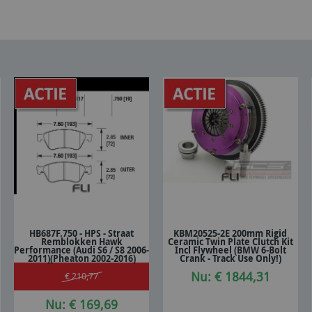
HB687F.750 - HPS - Straat
KBM20525-2E 200mm Rigid
Remblokken Hawk
Ceramic Twin Plate Clutch Kit
In winkelwagen
In winkelwagen
Performance (Audi S6 / S8 2006-
Incl Flywheel (BMW 6-Bolt
2011)(Pheaton 2002-2016)
Crank - Track Use Only!)
Nu: € 1844,31
€ 210,77
Nu: € 169,69