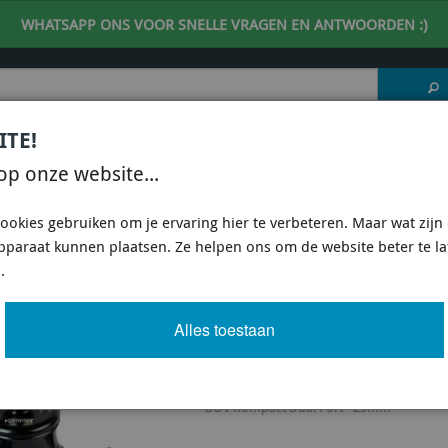
WHATSAPP ONS VOOR SNELLE VRAGEN EN ANTWOORDEN :)
ITE!
 DESKUNDIG ADVIES
| support@fineline-imports.nl
op onze website...
ISCH
UNIVERSEEL
SPECIFIEKE AUTO SHOPS
ookies gebruiken om je ervaring hier te verbeteren. Maar wat zijn c
apparaat kunnen plaatsen. Ze helpen ons om de website beter te l
WOFF VALVES
/
TURBOSMART KOMPACT SERIES BOVS & BPVS
/
TURBOSMART AUDI 
.
SMART AUDI KOMPACT BOVS
Alles toestaan
Turbosmart BOV Kompact Dual Port - 
BOV Kompact Dual Port - 25mm