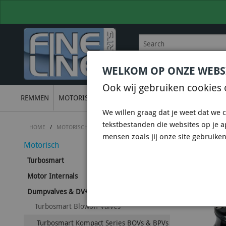
WELKOM OP ONZE WEBS
BEL
+31 36 844 77 00
VOOR
Ook wij gebruiken cookies 
REMMEN
MOTORISCH
ONDERSTEL
UITLATEN
ELECTRON
We willen graag dat je weet dat we c
tekstbestanden die websites op je 
HOME
/
MOTORISCH
/
DUMPVALVES & DV+ & DVX
/
TURBOSMART BLO
mensen zoals jij onze site gebruiken
Motorisch
TURBO
Turbosmart
Motor Internals
Dumpvalves & DV+ & DVX
Turbosmart Blowoff Valves
Turbosmart Kompact Series BOVs & BPVs