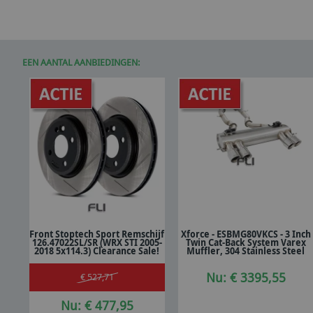
EEN AANTAL AANBIEDINGEN:
Front Stoptech Sport Remschijf
Xforce - ESBMG80VKCS - 3 Inch
126.47022SL/SR (WRX STI 2005-
Twin Cat-Back System Varex
In winkelwagen
In winkelwagen
2018 5x114.3) Clearance Sale!
Muffler, 304 Stainless Steel
Nu: € 3395,55
€ 527,71
Nu: € 477,95