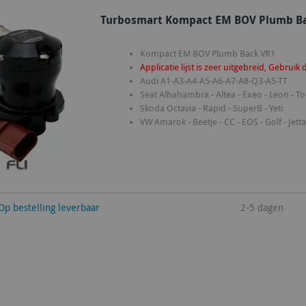
Turbosmart Kompact EM BOV Plumb Bac
Kompact EM BOV Plumb Back VR1
Applicatie lijst is zeer uitgebreid, Gebruik
Audi A1-A3-A4-A5-A6-A7-A8-Q3-A5-TT
Seat Alhahambra - Altea - Exeo - Leon - T
Skoda Octavia - Rapid - SuperB - Yeti
VW Amarok - Beetje - CC - EOS - Golf - Jetta 
winkelwagen
Op bestelling leverbaar
2-5 dagen