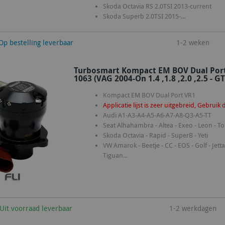
Skoda Octavia RS 2.0TSI 2013-current
Skoda Superb 2.0TSI 2015-...
winkelwagen
Op bestelling leverbaar
1-2 weken
Turbosmart Kompact EM BOV Dual Port (
1063 (VAG 2004-On 1.4 ,1.8 ,2.0 ,2.5 - G
Kompact EM BOV Dual Port VR1
Applicatie lijst is zeer uitgebreid, Gebruik
Audi A1-A3-A4-A5-A6-A7-A8-Q3-A5-TT
Seat Alhahambra - Altea - Exeo - Leon - T
Skoda Octavia - Rapid - SuperB - Yeti
VW Amarok - Beetje - CC - EOS - Golf - Jetta
Tiguan...
winkelwagen
Uit voorraad leverbaar
1-2 werkdagen