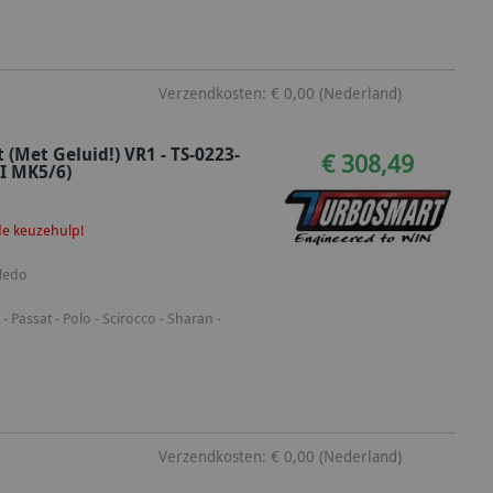
Verzendkosten: € 0,00 (Nederland)
Met Geluid!) VR1 - TS-0223-
€ 308,49
TI MK5/6)
 de keuzehulp!
oledo
 - Passat - Polo - Scirocco - Sharan -
Verzendkosten: € 0,00 (Nederland)