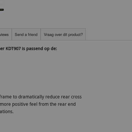
views
Send a friend
Vraag over dit product?
mer KDT907 is passend op de:
bframe to dramatically reduce rear cross
re positive feel from the rear end
ations.