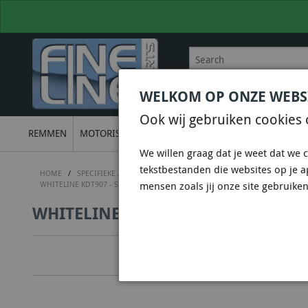
WELKOM OP ONZE WEBS
BEL
+31 36 844 77 00
VOOR
Ook wij gebruiken cookies 
REMMEN
MOTORISCH
ONDERSTEL
UITLATEN
ELECTRON
We willen graag dat je weet dat we c
tekstbestanden die websites op je 
HOME
/
SPECIFIEKE AUTO SHOPS
/
SUBARU SHOP
/
SUBARU WRX STI 
WHITELINE KDT907 - SUBFRAME - BUSHING KIT
mensen zoals jij onze site gebruiken
WHITELINE KDT907 - SUBFRAME - 