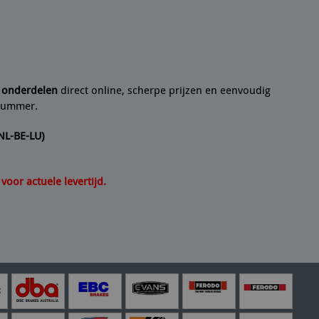
 een
10/10
Seyedmo
n artikel helemaal volgens de beschrijving. Een
21/07/2
e onderdelen
direct online, scherpe prijzen en eenvoudig
lnummer.
(NL-BE-LU)
oor actuele levertijd.