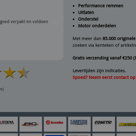
Performance remmen
Uitlaten
Peter
geeft Fine Line Imports
Onderstel
goed verpakt en voldoen
28/07/2026 | Snel verzonden e
Motor onderdelen
aanrader dus.
Met meer dan
85.000 originel
zoeken via kenteken of artike
Gratis verzending vanaf €250 
Levertijden zijn indicaties.
Spoed? Neem eerst contact op v
ws)