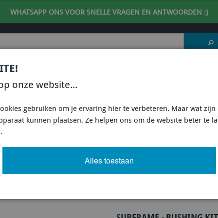
WHATSAPP ONS VOOR SNELLE VRAGEN EN ANTWOORDEN :)
ITE!
 DESKUNDIG ADVIES
| support@fineline-imports.nl
op onze website...
ISCH
UNIVERSEEL
SPECIFIEKE AUTO SHOPS
ookies gebruiken om je ervaring hier te verbeteren. Maar wat zijn c
apparaat kunnen plaatsen. Ze helpen ons om de website beter te l
2008-2010 HATCHBACK
/
ONDERSTEL ONDERDELEN SUBARU WRX STI 2008-2010 HATC
.
BUSHING KIT
Alles toestaan
Artikel
7 van 12
SUBFRAME - BUSHING KIT