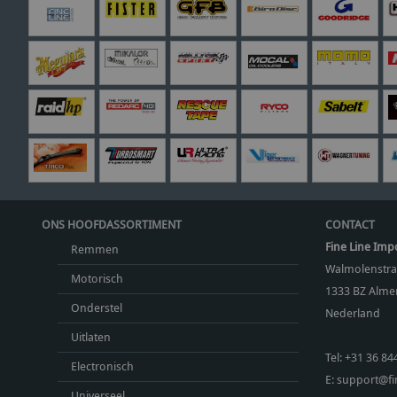
ONS HOOFDASSORTIMENT
CONTACT
Fine Line Imp
Remmen
Walmolenstra
Motorisch
1333 BZ
Almer
Onderstel
Nederland
Uitlaten
Tel:
+31 36 84
Electronisch
E:
support@fin
Universeel