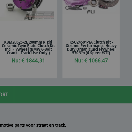
KBM20525-2E 200mm Rigid
KSU24501-1A Clutch Kit -
Ceramic Twin Plate Clutch Kit
Xtreme Performance Heavy
In winkelwagen
In winkelwagen
Incl Flywheel (BMW 6-Bolt
Duty Organic Incl Flywheel
Crank - Track Use Only!)
570Nm (6-Speed/STI)
Nu: € 1844,31
Nu: € 1066,47
ORT
motive parts voor straat en track.