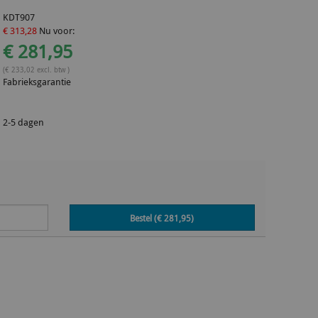
KDT907
€ 313,28
Nu voor:
€ 281,95
(€ 233,02 excl. btw )
Fabrieksgarantie
2-5 dagen
Bestel (€
281,95
)