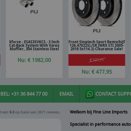
Xforce - ESAS3SVKCS - 3 Inch
Front Stoptech Sport Remschijf
Cat-Back System With Varex
126.47022SL/SR (WRX STI 2005-
In winkelwagen
In winkelwagen
-
Muffler, 304 Stainless Steel
2018 5x114.3) Clearance Sale!
Nu: € 1982,00
€ 527,71
Nu: € 477,95
BEL: +31 36 844 77 00
EMAIL
CONTACT SUPP
Welkom bij Fine Line Imports
t een
9.3
op basis van 2671 reviews.
Specialist in performance auto