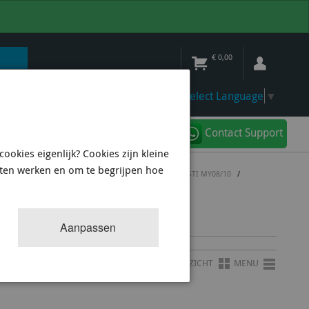
€
0,00
Select Language
▼
Contact Support
ookies eigenlijk? Cookies zijn kleine
aten werken en om te begrijpen hoe
HBACK
/
POLYURETHANE BUSHINGS & OVERIGE WRX/STI MY08/10
/
Aanpassen
OVERZICHT
MENU