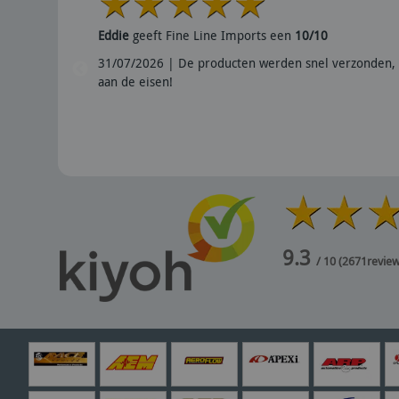
Eddie
geeft Fine Line Imports een
10/10
31/07/2026 | De producten werden snel verzonden, 
aan de eisen!
9.3
/ 10
(
2671
revie