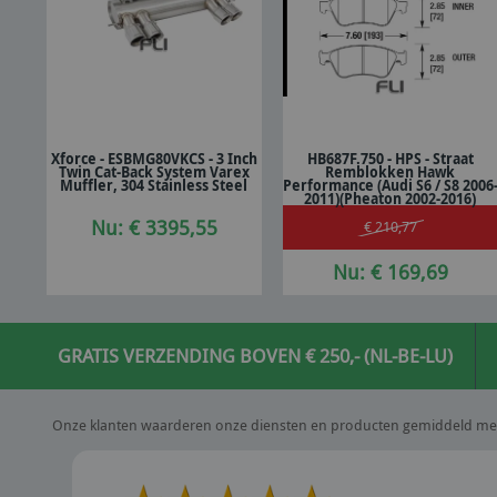
Xforce - ESBMG80VKCS - 3 Inch
HB687F.750 - HPS - Straat
Twin Cat-Back System Varex
Remblokken Hawk
In winkelwagen
In winkelwagen
Muffler, 304 Stainless Steel
Performance (Audi S6 / S8 2006
2011)(Pheaton 2002-2016)
Nu: € 3395,55
€ 210,77
Nu: € 169,69
GRATIS VERZENDING BOVEN € 250,- (NL-BE-LU)
Onze klanten waarderen onze diensten en producten gemiddeld me