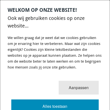
WELKOM OP ONZE WEBSITE!
Contact
Home
Categories
€
0,00
account
Zoek
Ook wij gebruiken cookies op onze
WHATSAPP ONS VOOR SNELLE VRAGEN EN ANTWOORDEN :)
website...
We willen graag dat je weet dat we cookies gebruiken
om je ervaring hier te verbeteren. Maar wat zijn cookies
eigenlijk? Cookies zijn kleine tekstbestanden die
websites op je apparaat kunnen plaatsen. Ze helpen ons
WHITELINE KDT906 - DIFFERENTIAL
om de website beter te laten werken en om te begrijpen
MOUNT - REAR BUSHING KIT
hoe mensen zoals jij onze site gebruiken.
6 van 12
MENU
Aanpassen
Alles toestaan