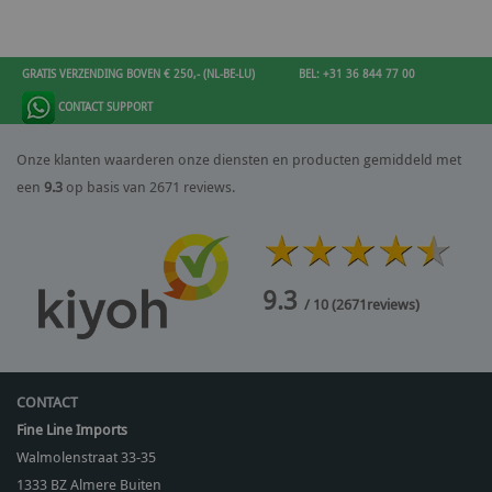
GRATIS VERZENDING BOVEN € 250,- (NL-BE-LU)
BEL: +31 36 844 77 00
CONTACT SUPPORT
Onze klanten waarderen onze diensten en producten gemiddeld met
een
9.3
op basis van 2671 reviews.
9.3
/ 10
(
2671
reviews)
CONTACT
Fine Line Imports
Walmolenstraat 33-35
1333 BZ
Almere Buiten