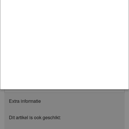
met Artikelnummer KDT906 is passend op de:
Merk:
SUBARU
Model:
IMPREZA
Variant:
2008-2011 | WRX STI GR
Moet worden gemonteerd op:
Rear
Whiteline's differential bushing solutions ensure
pinion angles are maintained while delivering an
improved gear shift resulting in reduced initial torque
loss and greater power transfer to the wheels.
Extra informatie
Dit artikel is ook geschikt: