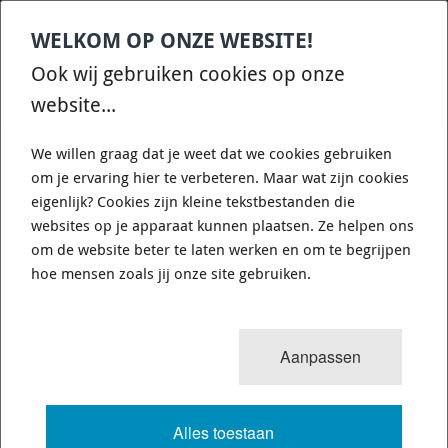
WELKOM OP ONZE WEBSITE!
Contact
Home
Categories
€
0,00
account
Zoek
Ook wij gebruiken cookies op onze
WHATSAPP ONS VOOR SNELLE VRAGEN EN ANTWOORDEN :)
website...
We willen graag dat je weet dat we cookies gebruiken
om je ervaring hier te verbeteren. Maar wat zijn cookies
eigenlijk? Cookies zijn kleine tekstbestanden die
websites op je apparaat kunnen plaatsen. Ze helpen ons
WHITELINE KDT905 - DIFFERENTIAL
om de website beter te laten werken en om te begrijpen
MOUNT - FRONT BUSHING KIT
hoe mensen zoals jij onze site gebruiken.
5 van 12
MENU
Aanpassen
Alles toestaan