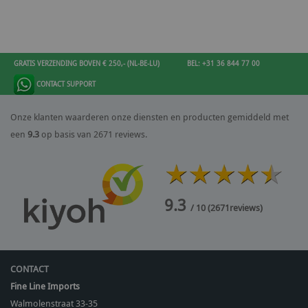
GRATIS VERZENDING BOVEN € 250,- (NL-BE-LU)
BEL: +31 36 844 77 00
CONTACT SUPPORT
Onze klanten waarderen onze diensten en producten gemiddeld met
een
9.3
op basis van 2671 reviews.
9.3
/ 10
(
2671
reviews)
CONTACT
Fine Line Imports
Walmolenstraat 33-35