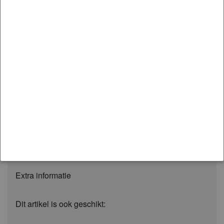
met Artikelnummer KDT905 is passend op de:
Merk:
SUBARU
Model:
FORESTER
Variant:
2008-2013 | SH
Moet worden gemonteerd op:
Rear
Whiteline's differential bushing solutions ensure
pinion angles are maintained while delivering an
improved gear shift resulting in reduced initial torque
loss and greater power transfer to the wheels.
Extra informatie
Dit artikel is ook geschikt: