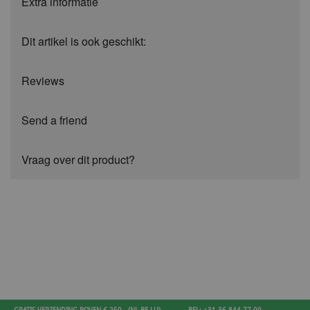
Extra informatie
Dit artikel is ook geschikt:
Reviews
Send a friend
Vraag over dit product?
GRATIS VERZENDING BOVEN € 250,- (NL-BE-LU)
BEL: +31 36 844 77 00