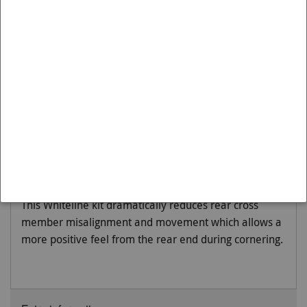
Artikelnummer KDT902 is passend op de:
Merk:
SUBARU
Model:
IMPREZA
Variant:
2007-2011 | WRX GE, GH
Moet worden gemonteerd op:
Rear
Not your typical remove and replace bushing kit but
simple installation means great for the DIYer's.
Designed to work with the original bushing and
eliminate over compliance or better known in
motorsport as 'lost motion' of the rear crossmember.
This Whiteline kit dramatically reduces rear cross
member misalignment and movement which allows a
more positive feel from the rear end during cornering.