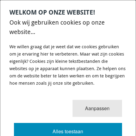
WELKOM OP ONZE WEBSITE!
Contact
Home
Categories
€
0,00
account
Zoek
Ook wij gebruiken cookies op onze
WHATSAPP ONS VOOR SNELLE VRAGEN EN ANTWOORDEN :)
website...
We willen graag dat je weet dat we cookies gebruiken
om je ervaring hier te verbeteren. Maar wat zijn cookies
eigenlijk? Cookies zijn kleine tekstbestanden die
websites op je apparaat kunnen plaatsen. Ze helpen ons
WHITELINE KDT902 - SUBFRAME -
om de website beter te laten werken en om te begrijpen
BUSHING KIT
hoe mensen zoals jij onze site gebruiken.
3 van 12
MENU
Aanpassen
Alles toestaan