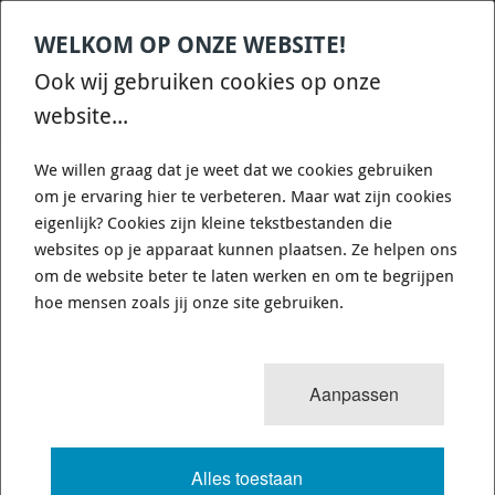
WELKOM OP ONZE WEBSITE!
Contact
Home
Categories
€
0,00
account
Zoek
Ook wij gebruiken cookies op onze
WHATSAPP ONS VOOR SNELLE VRAGEN EN ANTWOORDEN :)
website...
We willen graag dat je weet dat we cookies gebruiken
om je ervaring hier te verbeteren. Maar wat zijn cookies
eigenlijk? Cookies zijn kleine tekstbestanden die
websites op je apparaat kunnen plaatsen. Ze helpen ons
WHITELINE KDT901 - GEARBOX TO
om de website beter te laten werken en om te begrijpen
CROSSMEMBER - BUSHING KIT
hoe mensen zoals jij onze site gebruiken.
2 van 12
MENU
Aanpassen
Alles toestaan