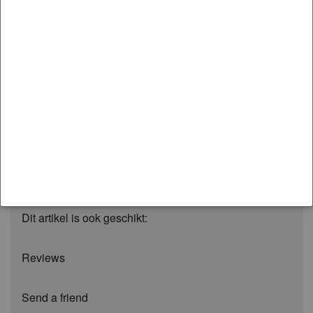
Model:
LIBERTY
Variant:
2003-2009 | BL, BP
Moet worden gemonteerd op:
Front
Replace worn suspension bushings to as new condition
and appearance with Whiteline black synthetic
elastomer bushings.
Extra informatie
Dit artikel is ook geschikt:
Reviews
Send a friend