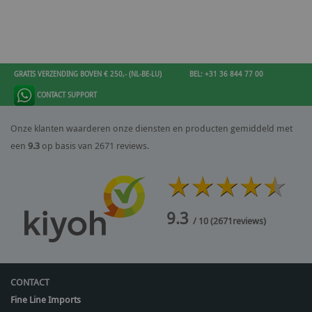
GRATIS VERZENDING BOVEN € 250,- (NL-BE-LU)
BEL: +31 36 844 77 00
CONTACT SUPPORT
Onze klanten waarderen onze diensten en producten gemiddeld met
een
9.3
op basis van 2671 reviews.
9.3
/ 10
(
2671
reviews)
CONTACT
Fine Line Imports