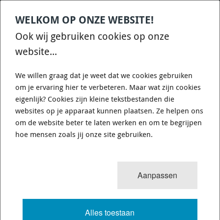
WELKOM OP ONZE WEBSITE!
Contact
Home
Categories
€
0,00
account
Zoek
Ook wij gebruiken cookies op onze
WHATSAPP ONS VOOR SNELLE VRAGEN EN ANTWOORDEN :)
website...
We willen graag dat je weet dat we cookies gebruiken
om je ervaring hier te verbeteren. Maar wat zijn cookies
eigenlijk? Cookies zijn kleine tekstbestanden die
websites op je apparaat kunnen plaatsen. Ze helpen ons
WHITELINE KCA362 - CONTROL ARM
om de website beter te laten werken en om te begrijpen
LOWER - INNER REAR BUSHING KIT-
hoe mensen zoals jij onze site gebruiken.
DOUBLE OFFSET
Aanpassen
139 van 149
MENU
Alles toestaan