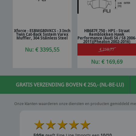
Xforce - ESBMG80VKCS - 3 Inch
HB687F.750 - HPS - Straat
Twin Cat-Back System Varex
Remblokken Hawk
In winkelwagen
In winkelwagen
Muffler, 304 Stainless Steel
Performance (Audi S6 / S8 2006
2011)(Pheaton 2002-2016)
Nu: € 3395,55
€ 210,77
Nu: € 169,69
GRATIS VERZENDING BOVEN € 250,- (NL-BE-LU)
Onze klanten waarderen onze diensten en producten gemiddeld me
Eddie
geeft Fine Line Imports een
10/10