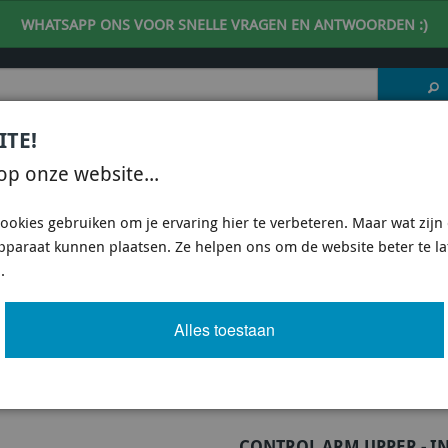
WHATSAPP ONS VOOR SNELLE VRAGEN EN ANTWOORDEN :)
ITE!
 DESKUNDIG ADVIES
| support@fineline-imports.nl
op onze website...
ISCH
UNIVERSEEL
SPECIFIEKE AUTO SHOPS
ookies gebruiken om je ervaring hier te verbeteren. Maar wat zijn c
apparaat kunnen plaatsen. Ze helpen ons om de website beter te l
2008-2010 HATCHBACK
/
ONDERSTEL ONDERDELEN SUBARU WRX STI 2008-2010 HATC
.
 UPPER - INNER BUSHING KIT-DOUBLE 
Alles toestaan
Artikel
2 van 3
CONTROL ARM UPPER - I