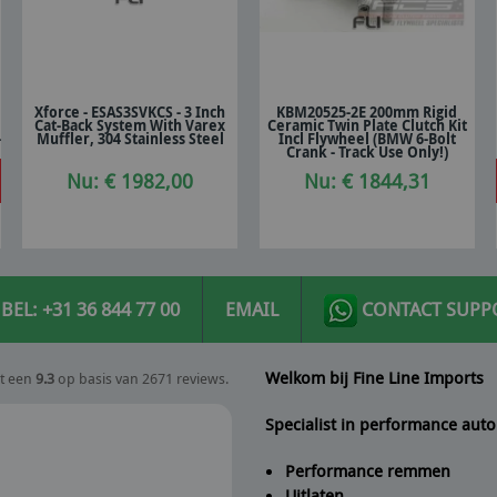
Xforce - ESAS3SVKCS - 3 Inch
KBM20525-2E 200mm Rigid
Cat-Back System With Varex
Ceramic Twin Plate Clutch Kit
In winkelwagen
In winkelwagen
-
Muffler, 304 Stainless Steel
Incl Flywheel (BMW 6-Bolt
Crank - Track Use Only!)
Nu: € 1982,00
Nu: € 1844,31
BEL: +31 36 844 77 00
EMAIL
CONTACT SUPP
Welkom bij Fine Line Imports
t een
9.3
op basis van 2671 reviews.
Specialist in performance auto
Performance remmen
Uitlaten
Peter
geeft Fine Line Imports