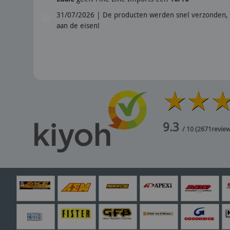
31/07/2026 | De producten werden snel verzonden, 
aan de eisen!
9.3
/ 10
(
2671
revie