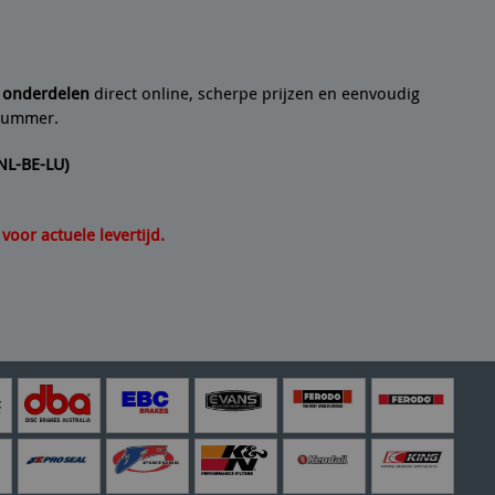
n artikel helemaal volgens de beschrijving. Een
21/07/2
e onderdelen
direct online, scherpe prijzen en eenvoudig
lnummer.
(NL-BE-LU)
oor actuele levertijd.