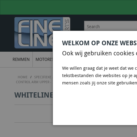
WELKOM OP ONZE WEBS
BEL
+31 36 844 77 00
VOOR
Ook wij gebruiken cookies 
REMMEN
MOTORISCH
ONDERSTEL
UITLATEN
ELECTRON
We willen graag dat je weet dat we c
tekstbestanden die websites op je 
HOME
/
SPECIFIEKE AUTO SHOPS
/
SUBARU SHOP
/
SUBARU WRX STI 
CONTROL ARM UPPER - INNER BUSHING KIT-DOUBLE OFFSET
mensen zoals jij onze site gebruiken
WHITELINE KCA326 - CONTROL ARM