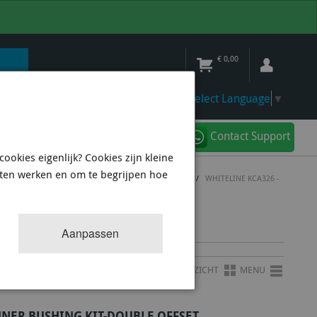
€
0,00
Select Language
▼
Contact Support
ookies eigenlijk? Cookies zijn kleine
aten werken en om te begrijpen hoe
HBACK
/
BRACING & ALLIGNMENT WRX/STI MY08/10
/
WHITELINE KCA326 -
OFFSET
Aanpassen
OVERZICHT
MENU
NNER BUSHING KIT-DOUBLE OFFSET