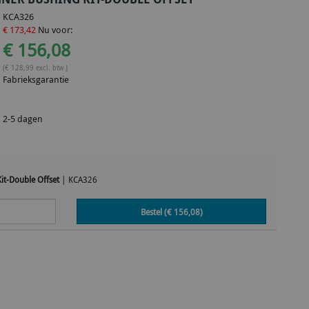
KCA326
€ 173,42
Nu voor:
€ 156,08
(€ 128,99 excl. btw )
Fabrieksgarantie
2-5 dagen
it-Double Offset
|
KCA326
Bestel (€
156,08
)