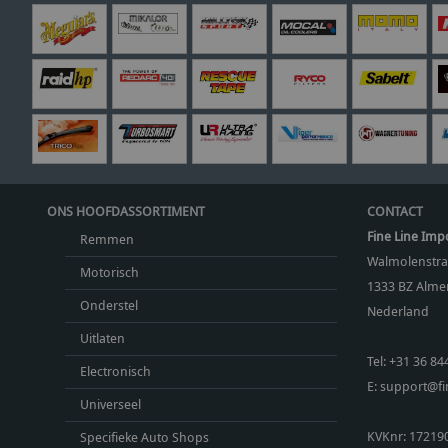
ONS HOOFDASSORTIMENT
CONTACT
Fine Line Imp
Remmen
Walmolenstra
Motorisch
1333 BZ
Almer
Onderstel
Nederland
Uitlaten
Tel:
+31 36 84
Electronisch
E:
support@fin
Universeel
KVKnr: 17219
Specifieke Auto Shops