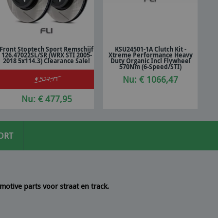
Front Stoptech Sport Remschijf
KSU24501-1A Clutch Kit -
126.47022SL/SR (WRX STI 2005-
Xtreme Performance Heavy
In winkelwagen
In winkelwagen
2018 5x114.3) Clearance Sale!
Duty Organic Incl Flywheel
570Nm (6-Speed/STI)
Nu: € 1066,47
€ 527,71
Nu: € 477,95
ORT
motive parts voor straat en track.
 een
10/10
Seyedmo