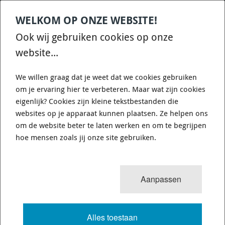
WELKOM OP ONZE WEBSITE!
Contact
Home
Categories
€
0,00
account
Zoek
Ook wij gebruiken cookies op onze
WHATSAPP ONS VOOR SNELLE VRAGEN EN ANTWOORDEN :)
website...
We willen graag dat je weet dat we cookies gebruiken
om je ervaring hier te verbeteren. Maar wat zijn cookies
eigenlijk? Cookies zijn kleine tekstbestanden die
websites op je apparaat kunnen plaatsen. Ze helpen ons
WHITELINE KBR15 - BRACE - SWAY
om de website beter te laten werken en om te begrijpen
BAR MOUNT SUPPORT
hoe mensen zoals jij onze site gebruiken.
1 van 3
MENU
Aanpassen
Alles toestaan